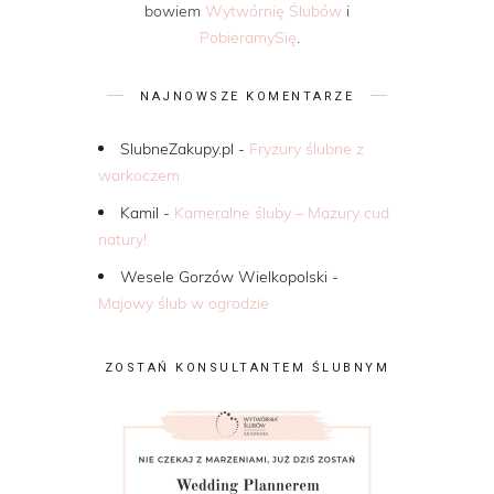
bowiem
Wytwórnię Ślubów
i
PobieramySię
.
NAJNOWSZE KOMENTARZE
SlubneZakupy.pl
-
Fryzury ślubne z
warkoczem
Kamil
-
Kameralne śluby – Mazury cud
natury!
Wesele Gorzów Wielkopolski
-
Majowy ślub w ogrodzie
ZOSTAŃ KONSULTANTEM ŚLUBNYM