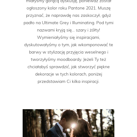
miałyśmy gorącą dyskusję, ponieważ został
ogłoszony kolor roku Pantone 2021. Muszę
przyznać, że naprawdę nas zaskoczył, gdyż
padło na Ultimate Grey i Illuminating. Pod tymi
nazwami kryją się… szary i żółty!
Wymieniałyśmy się inspiracjami,
dyskutowałyśmy o tym, jak wkomponować te
barwy w stylizację przyjęcia weselnego i
tworzyłyśmy moodboardy. Jeżeli Ty też
chciałabyś sprawdzić, jak stworzyć piękne
dekoracje w tych kolorach, poniżej
przedstawiam Ci kilka inspiracji.