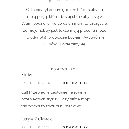
Od kiedy tylko pamiętam miłość i śluby są
moją pasją, którą dzisiaj chciałabym się z
Wami podzielić. Na co dzień mam to szczęście,
że moje hobby jest także moją pracą (a może
na odwrót?), prowadzę bowiem Wytwórnię
Ślubów i PobieramySię.
KOMENTARZE
Madzia
27 LUTEGO 2014
ODPOWIEDZ
Łał! Przepiękne zestawienie równie
przepięknych fryzur! Oczywiście moja
faworytka to fryzura numer dwa
Justyna Z Olemole
28 LUTEGO 2014
ODPOWIEDZ