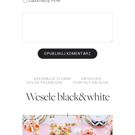
Zapamiętaj mnie.
DEKORACJE ŚLUBNE
KATEGORIE
KOLOR PRZEWODNI
POMYSŁY NA ŚLUB
Wesele black&white