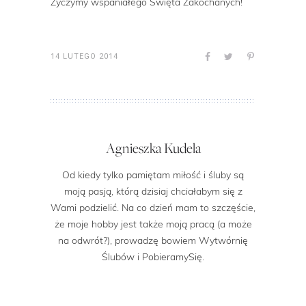
Życzymy wspaniałego Święta Zakochanych!
14 LUTEGO 2014
Agnieszka Kudela
Od kiedy tylko pamiętam miłość i śluby są
moją pasją, którą dzisiaj chciałabym się z
Wami podzielić. Na co dzień mam to szczęście,
że moje hobby jest także moją pracą (a może
na odwrót?), prowadzę bowiem Wytwórnię
Ślubów i PobieramySię.