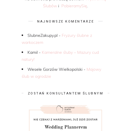
Ślubów
i
PobieramySię
.
NAJNOWSZE KOMENTARZE
SlubneZakupy.pl
-
Fryzury ślubne z
warkoczem
Kamil
-
Kameralne śluby – Mazury cud
natury!
Wesele Gorzów Wielkopolski
-
Majowy
ślub w ogrodzie
ZOSTAŃ KONSULTANTEM ŚLUBNYM