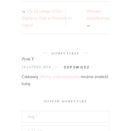
→
15-16 lutego 2014 –
Wesele
Zaplanuj ślub w Rivierze w
black&white
Gdyni!
←
KOMENTARZE
Zyzia T
16 LUTEGO 2014
ODPOWIEDZ
Ciekawą
ofertę walentynkową
można znaleźć
tutaj.
ZOSTAW KOMENTARZ