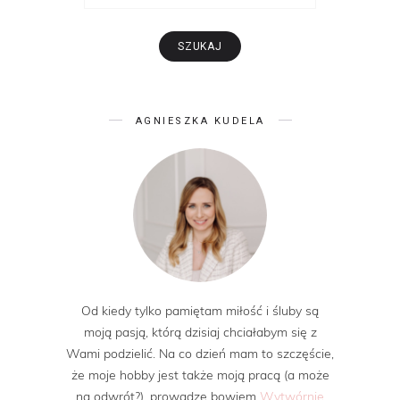
AGNIESZKA KUDELA
Od kiedy tylko pamiętam miłość i śluby są
moją pasją, którą dzisiaj chciałabym się z
Wami podzielić. Na co dzień mam to szczęście,
że moje hobby jest także moją pracą (a może
na odwrót?), prowadzę bowiem
Wytwórnię