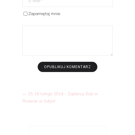
Zapamiętaj mnie.
←
15-16 lutego 2014 – Zaplanuj ślub w
Rivierze w Gdyni!