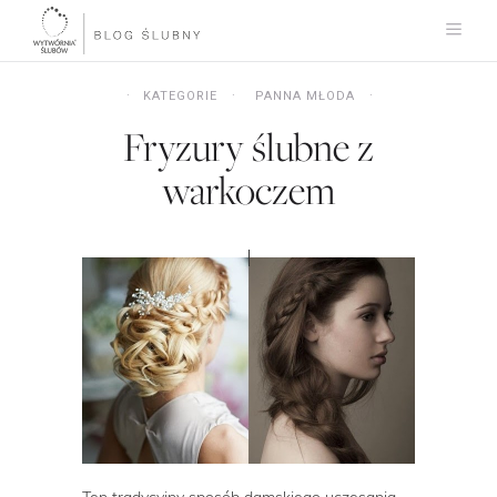
KATEGORIE
PANNA MŁODA
Fryzury ślubne z
warkoczem
Ten tradycyjny sposób damskiego uczesania