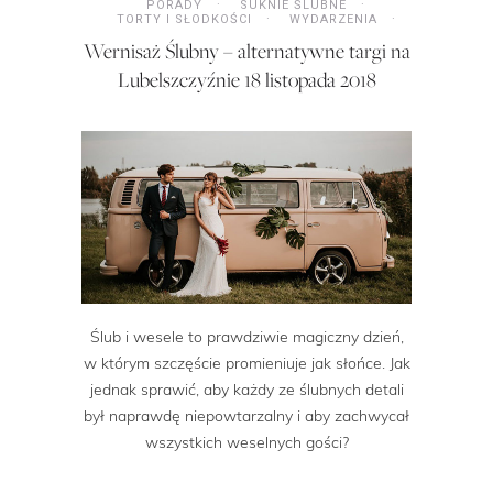
PORADY
SUKNIE ŚLUBNE
TORTY I SŁODKOŚCI
WYDARZENIA
Wernisaż Ślubny – alternatywne targi na
Lubelszczyźnie 18 listopada 2018
Ślub i wesele to prawdziwie magiczny dzień,
w którym szczęście promieniuje jak słońce. Jak
jednak sprawić, aby każdy ze ślubnych detali
był naprawdę niepowtarzalny i aby zachwycał
wszystkich weselnych gości?