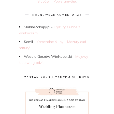
Ślubów
i
PobieramySię
.
NAJNOWSZE KOMENTARZE
SlubneZakupy.pl
-
Fryzury ślubne z
warkoczem
Kamil
-
Kameralne śluby – Mazury cud
natury!
Wesele Gorzów Wielkopolski
-
Majowy
ślub w ogrodzie
ZOSTAŃ KONSULTANTEM ŚLUBNYM