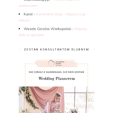
warkoczem
Kamil
-
Kameralne śluby – Mazury cud
natury!
Wesele Gorzów Wielkopolski
-
Majowy
ślub w ogrodzie
ZOSTAŃ KONSULTANTEM ŚLUBNYM