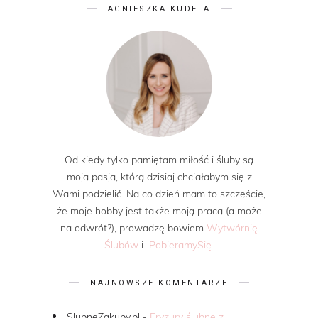
AGNIESZKA KUDELA
Od kiedy tylko pamiętam miłość i śluby są
moją pasją, którą dzisiaj chciałabym się z
Wami podzielić. Na co dzień mam to szczęście,
że moje hobby jest także moją pracą (a może
na odwrót?), prowadzę bowiem
Wytwórnię
Ślubów
i
PobieramySię
.
NAJNOWSZE KOMENTARZE
SlubneZakupy.pl
-
Fryzury ślubne z