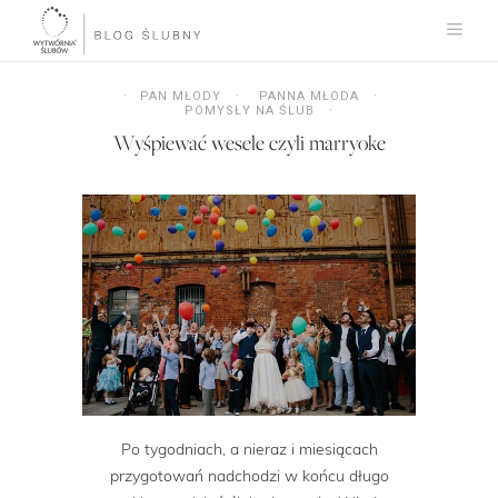
PAN MŁODY
PANNA MŁODA
POMYSŁY NA ŚLUB
Wyśpiewać wesele czyli marryoke
Po tygodniach, a nieraz i miesiącach
przygotowań nadchodzi w końcu długo