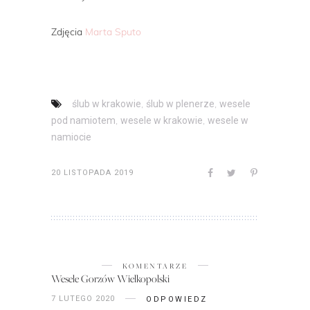
Zdjęcia
Marta Sputo
,
,
ślub w krakowie
ślub w plenerze
wesele
,
,
pod namiotem
wesele w krakowie
wesele w
namiocie
20 LISTOPADA 2019
KOMENTARZE
Wesele Gorzów Wielkopolski
7 LUTEGO 2020
ODPOWIEDZ