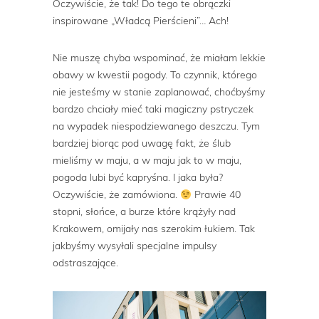
Oczywiście, że tak! Do tego te obrączki
inspirowane „Władcą Pierścieni”… Ach!
Nie muszę chyba wspominać, że miałam lekkie
obawy w kwestii pogody. To czynnik, którego
nie jesteśmy w stanie zaplanować, choćbyśmy
bardzo chciały mieć taki magiczny pstryczek
na wypadek niespodziewanego deszczu. Tym
bardziej biorąc pod uwagę fakt, że ślub
mieliśmy w maju, a w maju jak to w maju,
pogoda lubi być kapryśna. I jaka była?
Oczywiście, że zamówiona.
Prawie 40
stopni, słońce, a burze które krążyły nad
Krakowem, omijały nas szerokim łukiem. Tak
jakbyśmy wysyłali specjalne impulsy
odstraszające.