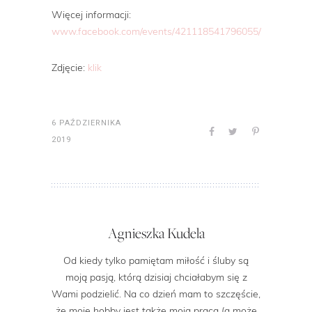
Więcej informacji:
www.facebook.com/events/421118541796055/
Zdjęcie:
klik
6 PAŹDZIERNIKA
2019
Agnieszka Kudela
Od kiedy tylko pamiętam miłość i śluby są
moją pasją, którą dzisiaj chciałabym się z
Wami podzielić. Na co dzień mam to szczęście,
że moje hobby jest także moją pracą (a może