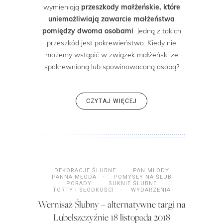
wymieniają
przeszkody małżeńskie, które
uniemożliwiają zawarcie małżeństwa
pomiędzy dwoma osobami
. Jedną z takich
przeszkód jest pokrewieństwo. Kiedy nie
możemy wstąpić w związek małżeński ze
spokrewnioną lub spowinowaconą osobą?
CZYTAJ WIĘCEJ
DEKORACJE ŚLUBNE
PAN MŁODY
PANNA MŁODA
POMYSŁY NA ŚLUB
PORADY
SUKNIE ŚLUBNE
TORTY I SŁODKOŚCI
WYDARZENIA
Wernisaż Ślubny – alternatywne targi na
Lubelszczyźnie 18 listopada 2018