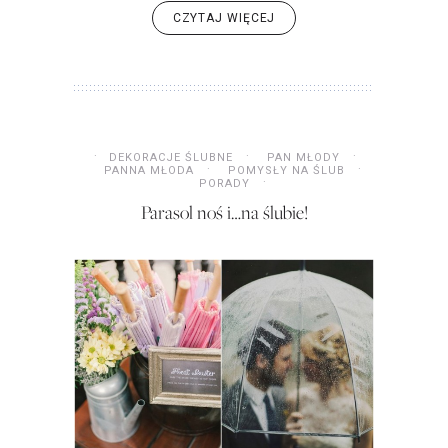
CZYTAJ WIĘCEJ
DEKORACJE ŚLUBNE
PAN MŁODY
PANNA MŁODA
POMYSŁY NA ŚLUB
PORADY
Parasol noś i…na ślubie!