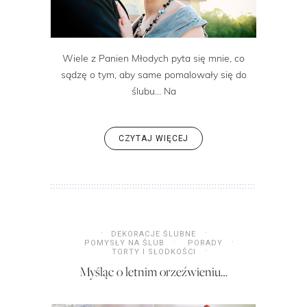
Wiele z Panien Młodych pyta się mnie, co
sądzę o tym, aby same pomalowały się do
ślubu… Na
CZYTAJ WIĘCEJ
DEKORACJE ŚLUBNE
POMYSŁY NA ŚLUB
PORADY
TORTY I SŁODKOŚCI
Myśląc o letnim orzeźwieniu…