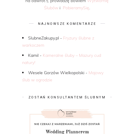
na odwrót?), prowadzę bowiem
Wytwórnię
Ślubów
i
PobieramySię
.
NAJNOWSZE KOMENTARZE
SlubneZakupy.pl
-
Fryzury ślubne z
warkoczem
Kamil
-
Kameralne śluby – Mazury cud
natury!
Wesele Gorzów Wielkopolski
-
Majowy
ślub w ogrodzie
ZOSTAŃ KONSULTANTEM ŚLUBNYM