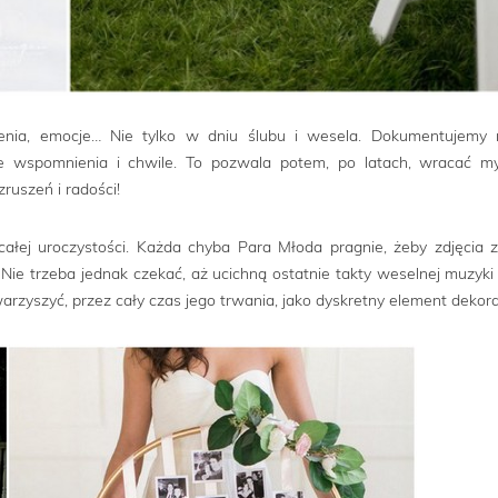
zenia, emocje… Nie tylko w dniu ślubu i wesela. Dokumentujemy 
tne wspomnienia i chwile. To pozwala potem, po latach, wracać m
ruszeń i radości!
ałej uroczystości. Każda chyba Para Młoda pragnie, żeby zdjęcia 
ie trzeba jednak czekać, aż ucichną ostatnie takty weselnej muzyki
zyszyć, przez cały czas jego trwania, jako dyskretny element dekora