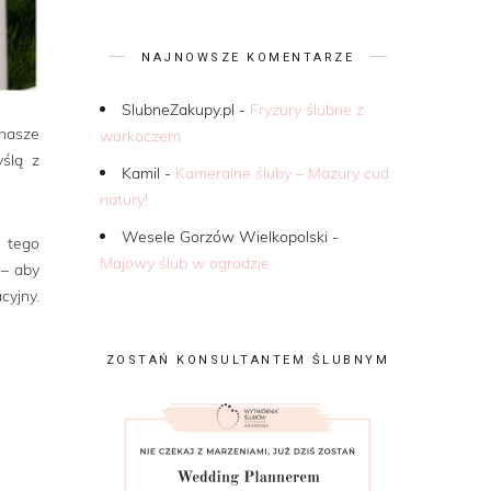
NAJNOWSZE KOMENTARZE
SlubneZakupy.pl
-
Fryzury ślubne z
nasze
warkoczem
yślą z
Kamil
-
Kameralne śluby – Mazury cud
natury!
Wesele Gorzów Wielkopolski
-
z tego
Majowy ślub w ogrodzie
 – aby
cyjny.
ZOSTAŃ KONSULTANTEM ŚLUBNYM