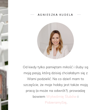
AGNIESZKA KUDELA
Od kiedy tylko pamiętam miłość i śluby są
moją pasją, którą dzisiaj chciałabym się z
Wami podzielić. Na co dzień mam to
szczęście, że moje hobby jest także moją
pracą (a może na odwrót?), prowadzę
bowiem
Wytwórnię Ślubów
i
PobieramySię
.