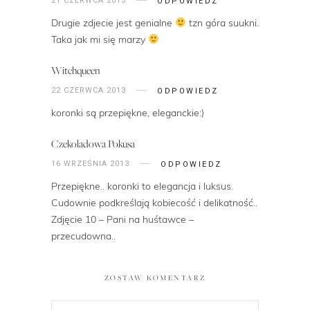
21 CZERWCA 2013
ODPOWIEDZ
Drugie zdjecie jest genialne
tzn góra suukni.
Taka jak mi się marzy
Witchqueen
22 CZERWCA 2013
ODPOWIEDZ
koronki są przepiękne, eleganckie:)
Czekoladowa Pokusa
16 WRZEŚNIA 2013
ODPOWIEDZ
Przepiękne.. koronki to elegancja i luksus.
Cudownie podkreślają kobiecość i delikatność..
Zdjęcie 10 – Pani na huśtawce –
przecudowna..
ZOSTAW KOMENTARZ