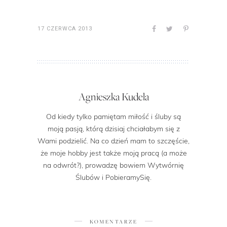
17 CZERWCA 2013
Agnieszka Kudela
Od kiedy tylko pamiętam miłość i śluby są
moją pasją, którą dzisiaj chciałabym się z
Wami podzielić. Na co dzień mam to szczęście,
że moje hobby jest także moją pracą (a może
na odwrót?), prowadzę bowiem Wytwórnię
Ślubów i PobieramySię.
KOMENTARZE