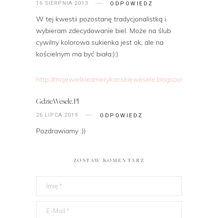
16 SIERPNIA 2013
ODPOWIEDZ
W tej kwestii pozostanę tradycjonalistką i
wybieram zdecydowanie biel. Może na ślub
cywilny kolorowa sukienka jest ok, ale na
kościelnym ma być biała:):)
http://mojewielkieamerykanskiewesele.blogspot.com/
GdzieWesele.pl
26 LIPCA 2019
ODPOWIEDZ
Pozdrawiamy :))
ZOSTAW KOMENTARZ