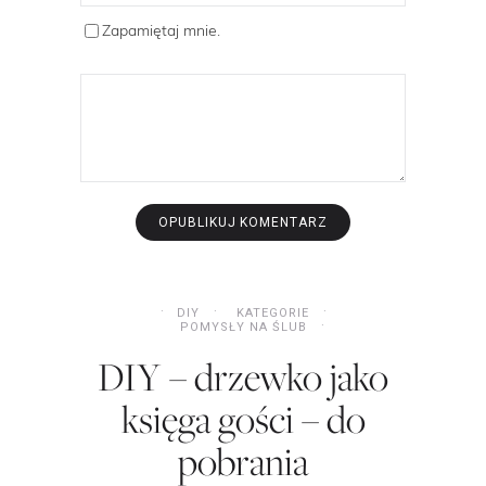
Zapamiętaj mnie.
DIY
KATEGORIE
POMYSŁY NA ŚLUB
DIY – drzewko jako
księga gości – do
pobrania