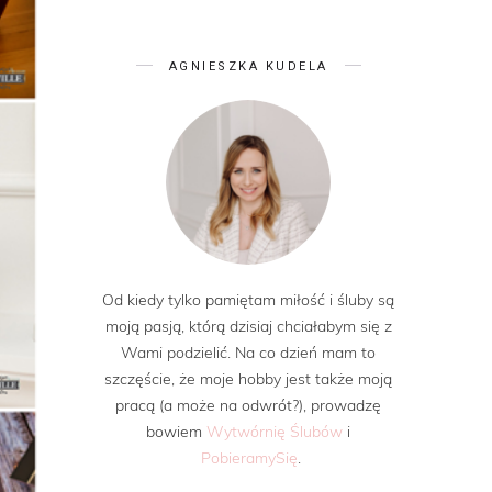
AGNIESZKA KUDELA
Od kiedy tylko pamiętam miłość i śluby są
moją pasją, którą dzisiaj chciałabym się z
Wami podzielić. Na co dzień mam to
szczęście, że moje hobby jest także moją
pracą (a może na odwrót?), prowadzę
bowiem
Wytwórnię Ślubów
i
PobieramySię
.