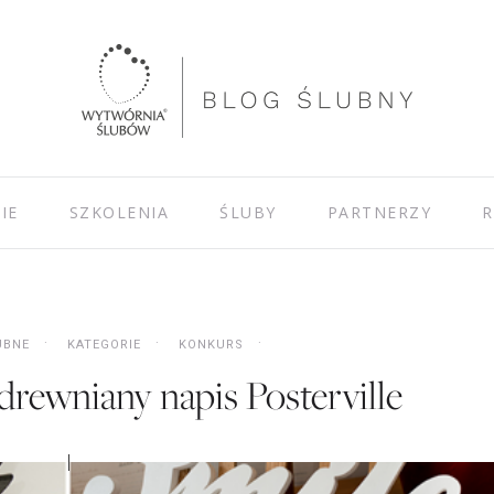
IE
SZKOLENIA
ŚLUBY
PARTNERZY
R
UBNE
KATEGORIE
KONKURS
rewniany napis Posterville