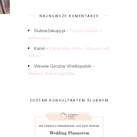
NAJNOWSZE KOMENTARZE
SlubneZakupy.pl
-
Fryzury ślubne z
warkoczem
Kamil
-
Kameralne śluby – Mazury cud
natury!
Wesele Gorzów Wielkopolski
-
Majowy ślub w ogrodzie
ZOSTAŃ KONSULTANTEM ŚLUBNYM