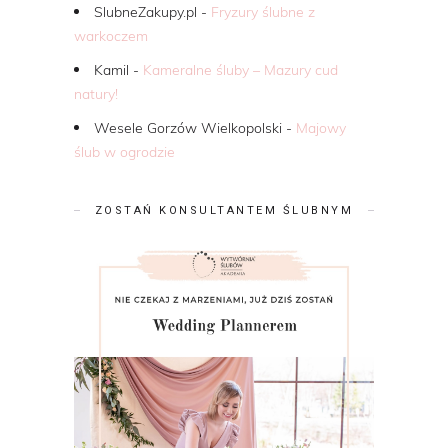
SlubneZakupy.pl
-
Fryzury ślubne z
warkoczem
Kamil
-
Kameralne śluby – Mazury cud
natury!
Wesele Gorzów Wielkopolski
-
Majowy
ślub w ogrodzie
ZOSTAŃ KONSULTANTEM ŚLUBNYM