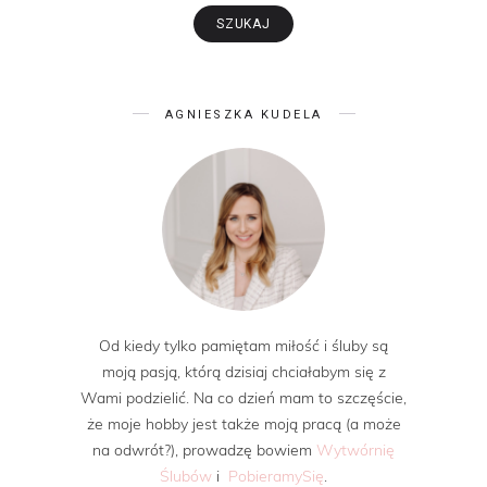
AGNIESZKA KUDELA
Od kiedy tylko pamiętam miłość i śluby są
moją pasją, którą dzisiaj chciałabym się z
Wami podzielić. Na co dzień mam to szczęście,
że moje hobby jest także moją pracą (a może
na odwrót?), prowadzę bowiem
Wytwórnię
Ślubów
i
PobieramySię
.