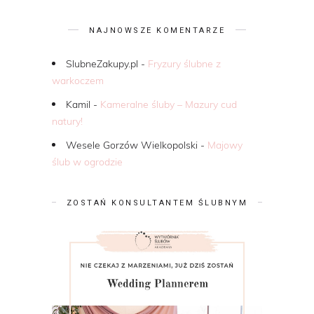
NAJNOWSZE KOMENTARZE
SlubneZakupy.pl
-
Fryzury ślubne z
warkoczem
Kamil
-
Kameralne śluby – Mazury cud
natury!
Wesele Gorzów Wielkopolski
-
Majowy
ślub w ogrodzie
ZOSTAŃ KONSULTANTEM ŚLUBNYM