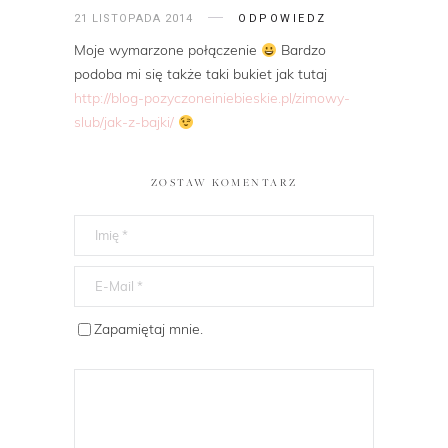
21 LISTOPADA 2014
ODPOWIEDZ
Moje wymarzone połączenie
Bardzo
podoba mi się także taki bukiet jak tutaj
http://blog-pozyczoneiniebieskie.pl/zimowy-
slub/jak-z-bajki/
ZOSTAW KOMENTARZ
Zapamiętaj mnie.