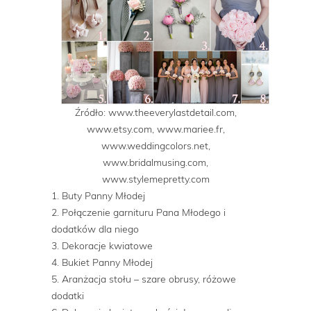
Źródło: www.theeverylastdetail.com,
www.etsy.com, www.mariee.fr,
www.weddingcolors.net,
www.bridalmusing.com,
www.stylemepretty.com
1. Buty Panny Młodej
2. Połączenie garnituru Pana Młodego i
dodatków dla niego
3. Dekoracje kwiatowe
4. Bukiet Panny Młodej
5. Aranżacja stołu – szare obrusy, różowe
dodatki