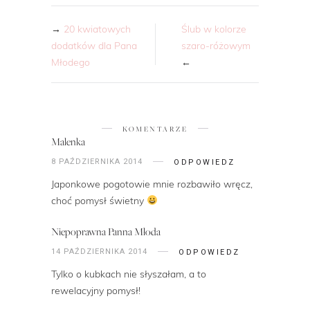
→
20 kwiatowych
Ślub w kolorze
dodatków dla Pana
szaro-różowym
Młodego
←
KOMENTARZE
Malenka
8 PAŹDZIERNIKA 2014
ODPOWIEDZ
Japonkowe pogotowie mnie rozbawiło wręcz,
choć pomysł świetny
Niepoprawna Panna Młoda
14 PAŹDZIERNIKA 2014
ODPOWIEDZ
Tylko o kubkach nie słyszałam, a to
rewelacyjny pomysł!