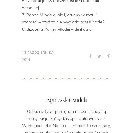
6. Dekoracje kwiatowe kościoła oraz sali
weselnej
7. Panna Młoda w bieli, druhny w różu i
szarości – czyż to nie wygląda prześlicznie?
8. Biżuteria Panny Młodej – delikatna
13 PAŹDZIERNIKA
2014
Agnieszka Kudela
Od kiedy tylko pamiętam miłość i śluby są
moją pasją, którą dzisiaj chciałabym się z
Wami podzielić. Na co dzień mam to szczęście,
że moje hobby jest także moją pracą (a może