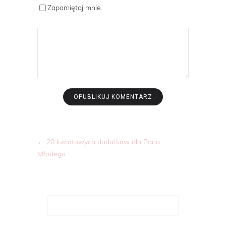
Zapamiętaj mnie.
←
20 kwiatowych dodatków dla Pana
Młodego