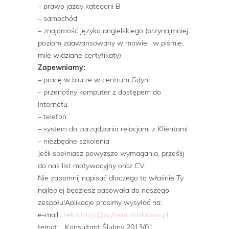
– prawo jazdy kategorii B
– samochód
– znajomość języka angielskiego (przynajmniej
poziom zaawansowany w mowie i w piśmie,
mile widziane certyfikaty)
Zapewniamy:
– pracę w biurze w centrum Gdyni
– przenośny komputer z dostępem do
Internetu
– telefon
– system do zarządzania relacjami z Klientami
– niezbędne szkolenia
Jeśli spełniasz powyższe wymagania, prześlij
do nas list motywacyjny oraz CV.
Nie zapomnij napisać dlaczego to właśnie Ty
najlepiej będziesz pasowała do naszego
zespołu!Aplikacje prosimy wysyłać na:
e-mail:
rekrutacja@wytworniaslubow.pl
temat: Konsultant Ślubny 2013/01