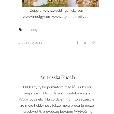
Zdjęcia: www.weddingchicks.com
www.indulgy.com www.stylemepretty.com
druhny
7 LUTEGO 2014
Agnieszka Kudela
Od kiedy tylko pamiętam miłość i śluby są
moją pasją, którą dzisiaj chciałabym się z
Wami podzielić. Na co dzień mam to szczęście,
że moje hobby jest także moją pracą (a może
na odwrót?), prowadzę bowiem Wytwórnię