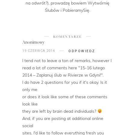
na odwrót?), prowadzę bowiem Wytwórnię
Ślubów i PobieramySię.
KOMENTARZE
Anonimowy
19 CZERWCA 2014
ODPOWIEDZ
I tend not to leave a ton of remarks, however I
read a lot of comments here "15-16 lutego
2014 – Zaplanuj ślub w Rivierze w Gdyni!".
I do have 2 questions for you if it's okay. Is it
only me
or does it look like some of these comments
look like
they are left by brain dead individuals?
And, if you are posting at additional online
social
sites, I'd like to follow everything fresh you