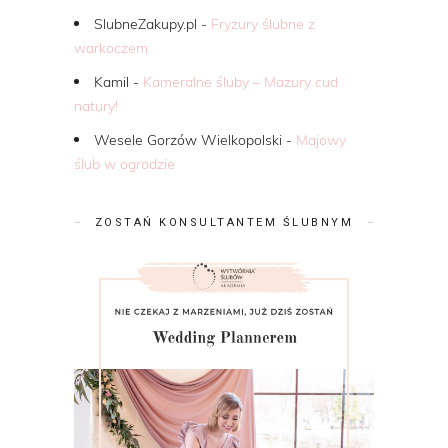
SlubneZakupy.pl
-
Fryzury ślubne z
warkoczem
Kamil
-
Kameralne śluby – Mazury cud
natury!
Wesele Gorzów Wielkopolski
-
Majowy
ślub w ogrodzie
ZOSTAŃ KONSULTANTEM ŚLUBNYM