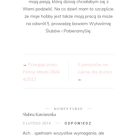
moją pasją, którą dzisiaj chciałabym się z
Wami podzielić. Na co dzień mam to szczęście,
że moje hobby jest także moją pracą (a może
na odwrót?), prowadzę bowiem Wytwórnię
Ślubów i PobieramySię.
→
Przegląd prasy:
5 pomysłów na
Panna Młoda ZIMA
suknie dla druhen
4/2013
←
KOMENTARZE
Slubna Kawiarenka
3 LUTEGO 2014
ODPOWIEDZ
Ach… spełniam wszystkie wymagania, ale