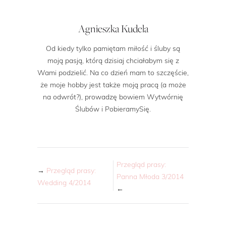
Agnieszka Kudela
Od kiedy tylko pamiętam miłość i śluby są
moją pasją, którą dzisiaj chciałabym się z
Wami podzielić. Na co dzień mam to szczęście,
że moje hobby jest także moją pracą (a może
na odwrót?), prowadzę bowiem Wytwórnię
Ślubów i PobieramySię.
Przegląd prasy:
→
Przegląd prasy:
Panna Młoda 3/2014
Wedding 4/2014
←