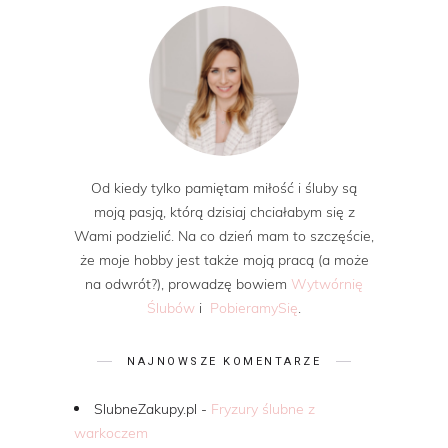
Od kiedy tylko pamiętam miłość i śluby są
moją pasją, którą dzisiaj chciałabym się z
Wami podzielić. Na co dzień mam to szczęście,
że moje hobby jest także moją pracą (a może
na odwrót?), prowadzę bowiem
Wytwórnię
Ślubów
i
PobieramySię
.
NAJNOWSZE KOMENTARZE
SlubneZakupy.pl
-
Fryzury ślubne z
warkoczem