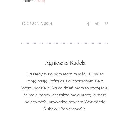
znaleźć
tutaj
.
12 GRUDNIA 2014
Agnieszka Kudela
Od kiedy tylko pamiętam miłość i śluby są
moją pasją, którą dzisiaj chciałabym się z
Wami podzielić. Na co dzień mam to szczęście,
że moje hobby jest także moją pracą (a może
na odwrót?), prowadzę bowiem Wytwórnię
Ślubów i PobieramySię.