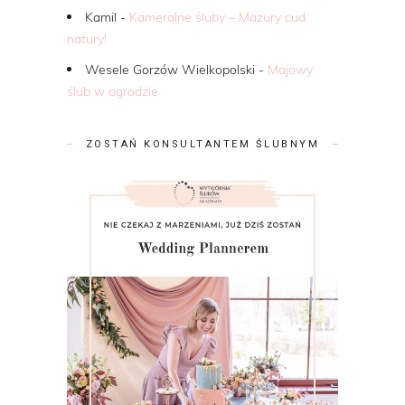
Kamil
-
Kameralne śluby – Mazury cud
natury!
Wesele Gorzów Wielkopolski
-
Majowy
ślub w ogrodzie
ZOSTAŃ KONSULTANTEM ŚLUBNYM