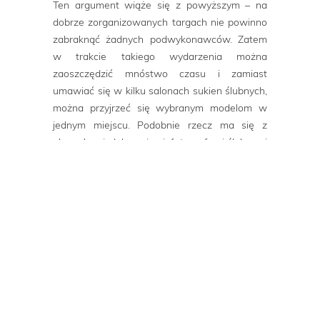
Ten argument wiąże się z powyższym – na
dobrze zorganizowanych targach nie powinno
zabraknąć żadnych podwykonawców. Zatem
w trakcie takiego wydarzenia można
zaoszczędzić mnóstwo czasu i zamiast
umawiać się w kilku salonach sukien ślubnych,
można przyjrzeć się wybranym modelom w
jednym miejscu. Podobnie rzecz ma się z
obrączkami, dekoracjami, fotografami ślubnymi
i innymi elementami.
3. Promocje i rabaty
Wiele firm podczas targów proponuje
atrakcyjne rabaty i promocje dla Młodych,
którzy zdecydują się na ich usługę w trakcie
targów. I tak, można na przykład upolować
20% rabat na obrączki. Pamiętajcie, że w
takiej sytuacji firma będzie oczekiwała zadatku
płatnego gotówką na miejscu. Warto
przygotować się na taką ewentualność –