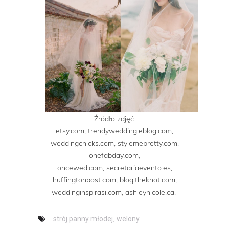
Źródło zdjęć:
etsy.com, trendyweddingleblog.com,
weddingchicks.com, stylemepretty.com,
onefabday.com,
oncewed.com, secretariaevento.es,
huffingtonpost.com, blog.theknot.com,
weddinginspirasi.com, ashleynicole.ca,
,
strój panny młodej
welony