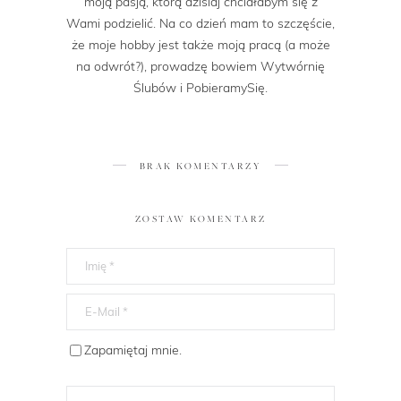
moją pasją, którą dzisiaj chciałabym się z
Wami podzielić. Na co dzień mam to szczęście,
że moje hobby jest także moją pracą (a może
na odwrót?), prowadzę bowiem Wytwórnię
Ślubów i PobieramySię.
BRAK KOMENTARZY
ZOSTAW KOMENTARZ
Zapamiętaj mnie.