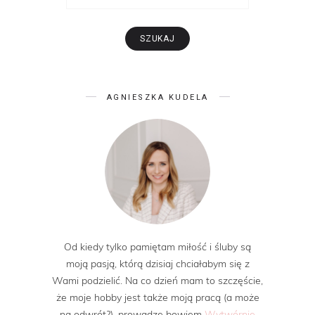
AGNIESZKA KUDELA
Od kiedy tylko pamiętam miłość i śluby są
moją pasją, którą dzisiaj chciałabym się z
Wami podzielić. Na co dzień mam to szczęście,
że moje hobby jest także moją pracą (a może
na odwrót?), prowadzę bowiem
Wytwórnię