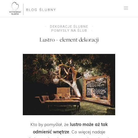
DEKORACJE ŚLUBNE
POMYSŁY NA ŚLUB
Lustro – element dekoracji
Kto by pomyślał, że
lustro może aż tak
odmienić wnętrze
. Co więcej nadaje