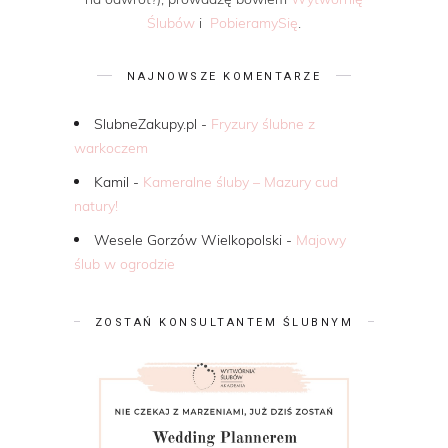
Ślubów
i
PobieramySię
.
NAJNOWSZE KOMENTARZE
SlubneZakupy.pl
-
Fryzury ślubne z
warkoczem
Kamil
-
Kameralne śluby – Mazury cud
natury!
Wesele Gorzów Wielkopolski
-
Majowy
ślub w ogrodzie
ZOSTAŃ KONSULTANTEM ŚLUBNYM