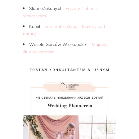
SlubneZakupy.pl
-
Fryzury ślubne z
warkoczem
Kamil
-
Kameralne śluby – Mazury cud
natury!
Wesele Gorzów Wielkopolski
-
Majowy
ślub w ogrodzie
ZOSTAŃ KONSULTANTEM ŚLUBNYM