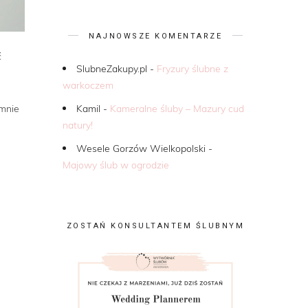
NAJNOWSZE KOMENTARZE
ć
SlubneZakupy.pl
-
Fryzury ślubne z
warkoczem
Kamil
-
Kameralne śluby – Mazury cud
 mnie
natury!
Wesele Gorzów Wielkopolski
-
Majowy ślub w ogrodzie
ZOSTAŃ KONSULTANTEM ŚLUBNYM