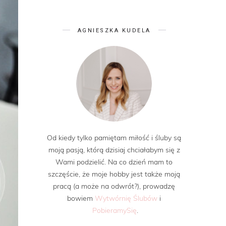
AGNIESZKA KUDELA
Od kiedy tylko pamiętam miłość i śluby są
moją pasją, którą dzisiaj chciałabym się z
Wami podzielić. Na co dzień mam to
szczęście, że moje hobby jest także moją
pracą (a może na odwrót?), prowadzę
bowiem
Wytwórnię Ślubów
i
PobieramySię
.