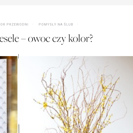
LOR PRZEWODNI
POMYSŁY NA ŚLUB
sele – owoc czy kolor?