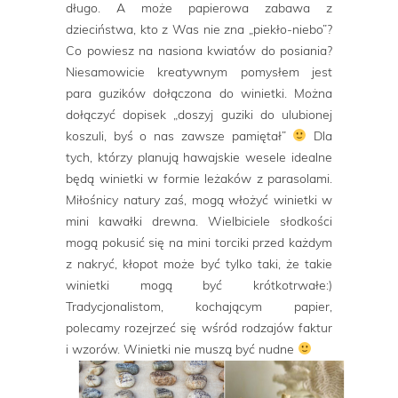
długo. A może papierowa zabawa z
dzieciństwa, kto z Was nie zna „piekło-niebo”?
Co powiesz na nasiona kwiatów do posiania?
Niesamowicie kreatywnym pomysłem jest
para guzików dołączona do winietki. Można
dołączyć dopisek „doszyj guziki do ulubionej
koszuli, byś o nas zawsze pamiętał”
Dla
tych, którzy planują hawajskie wesele idealne
będą winietki w formie leżaków z parasolami.
Miłośnicy natury zaś, mogą włożyć winietki w
mini kawałki drewna. Wielbiciele słodkości
mogą pokusić się na mini torciki przed każdym
z nakryć, kłopot może być tylko taki, że takie
winietki mogą być krótkotrwałe:)
Tradycjonalistom, kochającym papier,
polecamy rozejrzeć się wśród rodzajów faktur
i wzorów. Winietki nie muszą być nudne