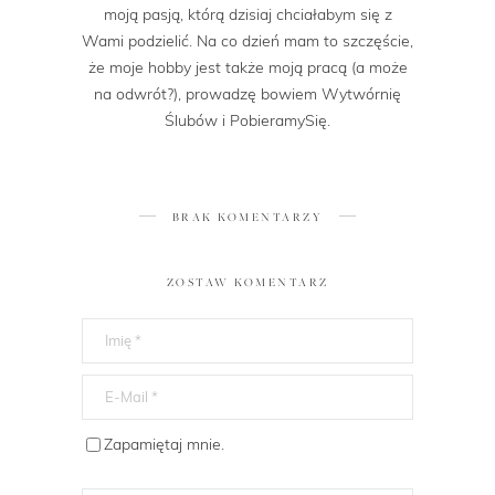
moją pasją, którą dzisiaj chciałabym się z
Wami podzielić. Na co dzień mam to szczęście,
że moje hobby jest także moją pracą (a może
na odwrót?), prowadzę bowiem Wytwórnię
Ślubów i PobieramySię.
BRAK KOMENTARZY
ZOSTAW KOMENTARZ
Zapamiętaj mnie.