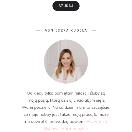
AGNIESZKA KUDELA
Od kiedy tylko pamiętam miłość i śluby są
moją pasją, którą dzisiaj chciałabym się z
Wami podzielić. Na co dzień mam to szczęście,
że moje hobby jest także moją pracą (a może
na odwrót?), prowadzę bowiem
Wytwórnię
Ślubów
i
PobieramySię
.