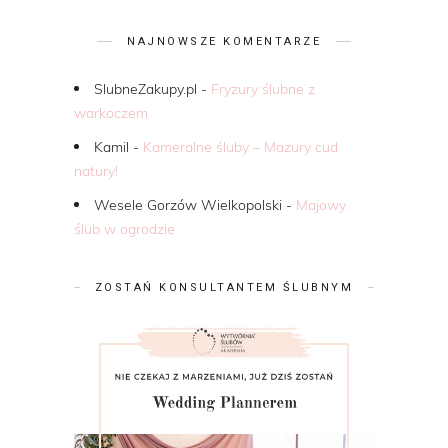
NAJNOWSZE KOMENTARZE
SlubneZakupy.pl
-
Fryzury ślubne z
warkoczem
Kamil
-
Kameralne śluby – Mazury cud
natury!
Wesele Gorzów Wielkopolski
-
Majowy
ślub w ogrodzie
ZOSTAŃ KONSULTANTEM ŚLUBNYM