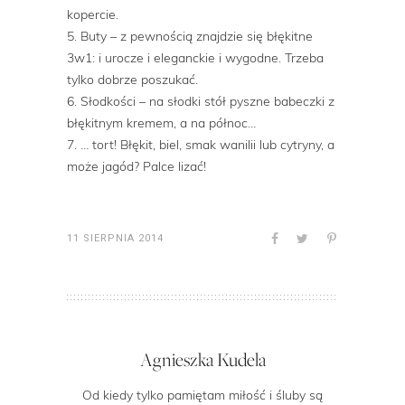
kopercie.
5. Buty – z pewnością znajdzie się błękitne
3w1: i urocze i eleganckie i wygodne. Trzeba
tylko dobrze poszukać.
6. Słodkości – na słodki stół pyszne babeczki z
błękitnym kremem, a na północ…
7. … tort! Błękit, biel, smak wanilii lub cytryny, a
może jagód? Palce lizać!
11 SIERPNIA 2014
Agnieszka Kudela
Od kiedy tylko pamiętam miłość i śluby są