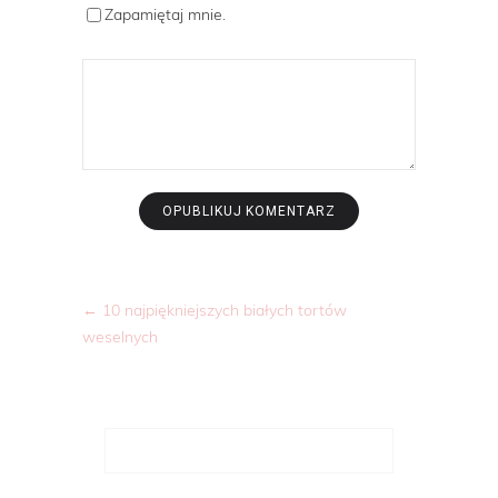
Zapamiętaj mnie.
←
10 najpiękniejszych białych tortów
weselnych