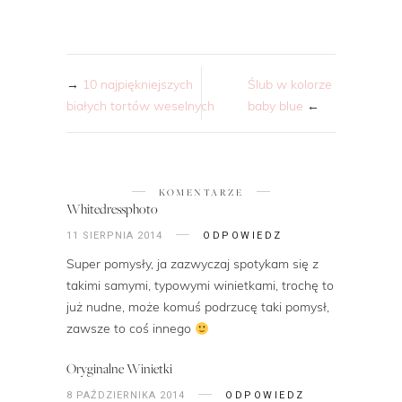
→
10 najpiękniejszych
Ślub w kolorze
białych tortów weselnych
baby blue
←
KOMENTARZE
Whitedressphoto
11 SIERPNIA 2014
ODPOWIEDZ
Super pomysły, ja zazwyczaj spotykam się z
takimi samymi, typowymi winietkami, trochę to
już nudne, może komuś podrzucę taki pomysł,
zawsze to coś innego
Oryginalne Winietki
8 PAŹDZIERNIKA 2014
ODPOWIEDZ