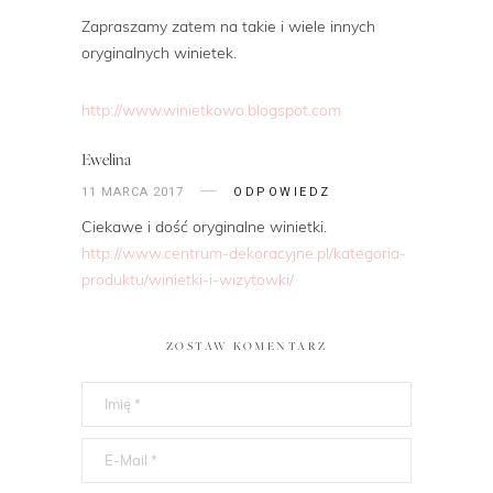
Zapraszamy zatem na takie i wiele innych
oryginalnych winietek.
http://www.winietkowo.blogspot.com
Ewelina
11 MARCA 2017
ODPOWIEDZ
Ciekawe i dość oryginalne winietki.
http://www.centrum-dekoracyjne.pl/kategoria-
produktu/winietki-i-wizytowki/
ZOSTAW KOMENTARZ