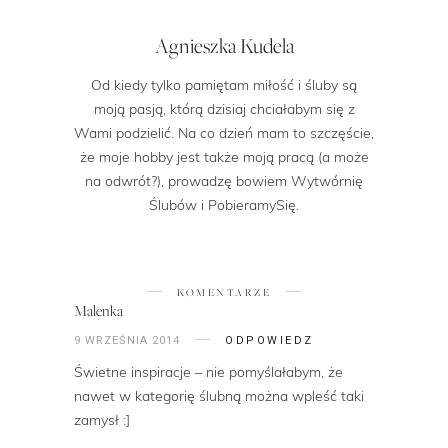
Agnieszka Kudela
Od kiedy tylko pamiętam miłość i śluby są
moją pasją, którą dzisiaj chciałabym się z
Wami podzielić. Na co dzień mam to szczęście,
że moje hobby jest także moją pracą (a może
na odwrót?), prowadzę bowiem Wytwórnię
Ślubów i PobieramySię.
KOMENTARZE
Malenka
9 WRZEŚNIA 2014
ODPOWIEDZ
Świetne inspiracje – nie pomyślałabym, że
nawet w kategorię ślubną można wpleść taki
zamysł :]