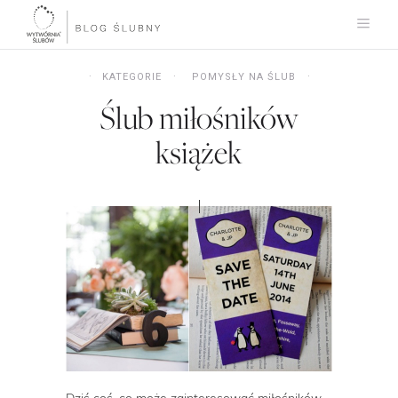
KATEGORIE
POMYSŁY NA ŚLUB
Ślub miłośników
książek
Dziś coś, co może zainteresować miłośników