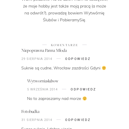
że moje hobby jest także moją pracą (a może
na odwrót?), prowadzę bowiem Wytwórnię
Ślubów i PobieramySię.
KOMENTARZE
Niepoprawna Panna Młoda
29 SIERPNIA 2014
ODPOWIEDZ
Suknie są cudne, Wrocław zazdrości Gdyni
Wytworniaslubow
5 WRZEŚNIA 2014
ODPOWIEDZ
No to zapraszamy nad morze
Fotobudka
31 SIERPNIA 2014
ODPOWIEDZ
Super suknie. I dobre ujęcia.