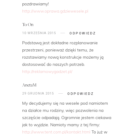
pozdrawiamy!
http://www.oprawa.gdziewesele.pl
To On
10 WRZEŚNIA 2015
ODPOWIEDZ
Podstawą jest dokładne rozplanowanie
przestrzeni, ponieważ dzięki temu, że
rozstawiamy nową konstrukcje możemy ją
dostosować do naszych potrzeb.
http://reklamowygadzet.pl/
AnetaM
29 GRUDNIA 2015
ODPOWIEDZ
My decydujemy się na wesele pod namiotem
na działce mu rodziny, więc pozwolenia na
szczęście odpadają. Ogromnie jestem ciekawa
jak to wyjdzie. Namioty mamy z tej firmy:
http://www.tent.com.pl/kontakt.html
To już w