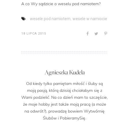
A co Wy sądzicie o weselu pod namiotem?
,
wesele pod namiotem
wesele w namiocie
18 LIPCA 2015
Agnieszka Kudela
Od kiedy tylko pamiętam miłość i śluby są
moją pasją, którą dzisiaj chciałabym się z
Wami podzielić. Na co dzień mam to szczęście,
że moje hobby jest także moją pracą (a może
na odwrót?), prowadzę bowiem Wytwórnię
Ślubów i PobieramySię.