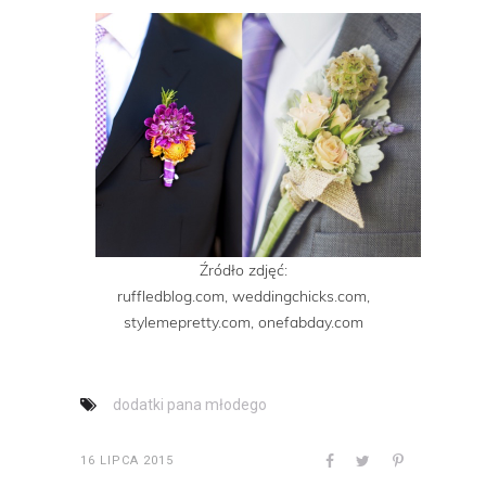
Źródło zdjęć:
ruffledblog.com, weddingchicks.com,
stylemepretty.com, onefabday.com
dodatki pana młodego
16 LIPCA 2015