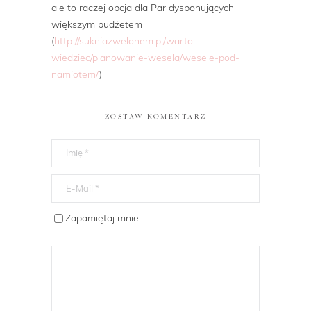
ale to raczej opcja dla Par dysponujących
większym budżetem
(
http://sukniazwelonem.pl/warto-
wiedziec/planowanie-wesela/wesele-pod-
namiotem/
)
ZOSTAW KOMENTARZ
Zapamiętaj mnie.