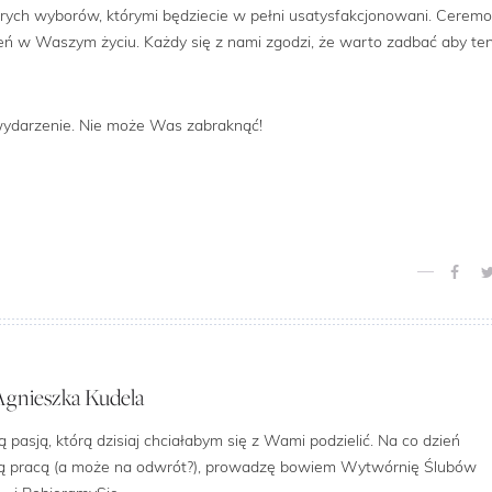
ych wyborów, którymi będziecie w pełni usatysfakcjonowani. Ceremo
ień w Waszym życiu. Każdy się z nami zgodzi, że warto zadbać aby te
e wydarzenie. Nie może Was zabraknąć!
Agnieszka Kudela
 pasją, którą dzisiaj chciałabym się z Wami podzielić. Na co dzień
oją pracą (a może na odwrót?), prowadzę bowiem Wytwórnię Ślubów