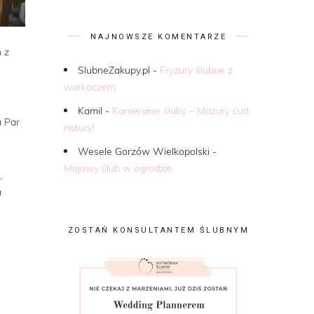
NAJNOWSZE KOMENTARZE
 z
SlubneZakupy.pl
-
Fryzury ślubne z
warkoczem
Kamil
-
Kameralne śluby – Mazury cud
a Par
natury!
Wesele Gorzów Wielkopolski
-
Majowy ślub w ogrodzie
,
a
ZOSTAŃ KONSULTANTEM ŚLUBNYM