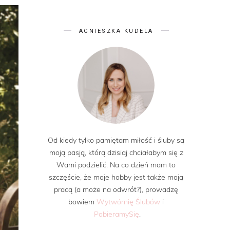
AGNIESZKA KUDELA
Od kiedy tylko pamiętam miłość i śluby są
moją pasją, którą dzisiaj chciałabym się z
Wami podzielić. Na co dzień mam to
szczęście, że moje hobby jest także moją
pracą (a może na odwrót?), prowadzę
bowiem
Wytwórnię Ślubów
i
PobieramySię
.