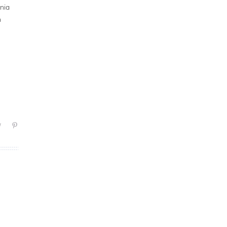
nia
n