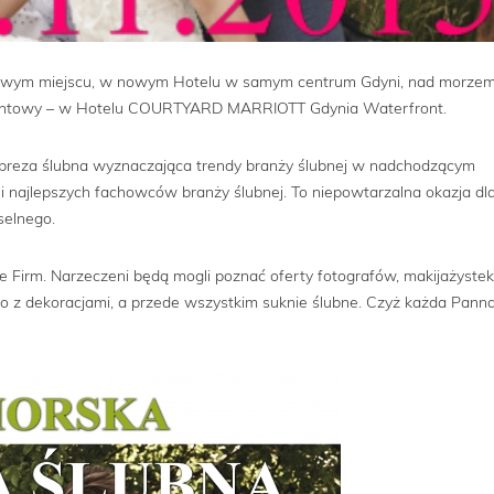
nowym miejscu, w nowym Hotelu w samym centrum Gdyni, nad morzem
 jachtowy – w Hotelu COURTYARD MARRIOTT Gdynia Waterfront.
preza ślubna wyznaczająca trendy branży ślubnej w nadchodzącym
najlepszych fachowców branży ślubnej. To niepowtarzalna okazja dl
selnego.
 Firm. Narzeczeni będą mogli poznać oferty fotografów, makijażystek
ko z dekoracjami, a przede wszystkim suknie ślubne. Czyż każda Pann