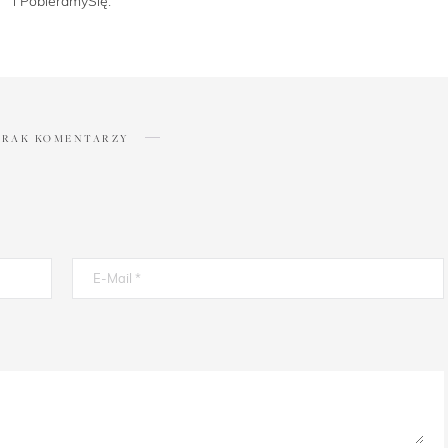
i PobieramySię.
BRAK KOMENTARZY