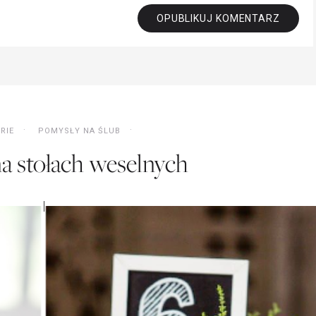
RIE
POMYSŁY NA ŚLUB
a stołach weselnych