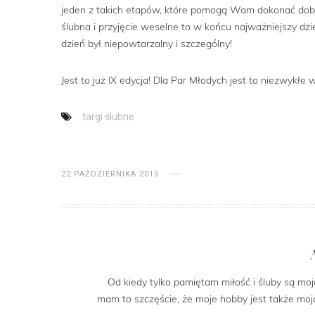
jeden z takich etapów, które pomogą Wam dokonać dobr
ślubna i przyjęcie weselne to w końcu najważniejszy dz
dzień był niepowtarzalny i szczególny!
Jest to już IX edycja! Dla Par Młodych jest to niezwykł
targi ślubne
22 PAŹDZIERNIKA 2015
Od kiedy tylko pamiętam miłość i śluby są moją
mam to szczęście, że moje hobby jest także m