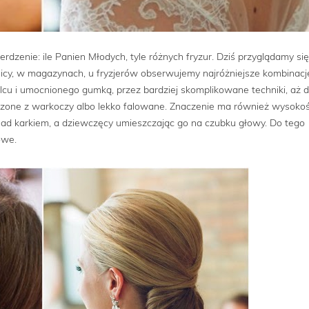
enie: ile Panien Młodych, tyle różnych fryzur. Dziś przyglądamy się
 ulicy, w magazynach, u fryzjerów obserwujemy najróżniejsze kombinacj
cu i umocnionego gumką, przez bardziej skomplikowane techniki, aż 
orzone z warkoczy albo lekko falowane. Znaczenie ma również wysoko
 nad karkiem, a dziewczęcy umieszczając go na czubku głowy. Do tego
owe.