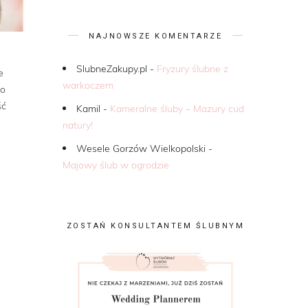
NAJNOWSZE KOMENTARZE
SlubneZakupy.pl
-
Fryzury ślubne z
e
warkoczem
do
ść
Kamil
-
Kameralne śluby – Mazury cud
natury!
Wesele Gorzów Wielkopolski
-
Majowy ślub w ogrodzie
ZOSTAŃ KONSULTANTEM ŚLUBNYM