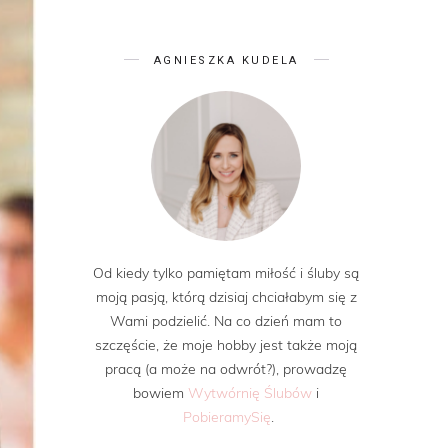
AGNIESZKA KUDELA
Od kiedy tylko pamiętam miłość i śluby są
moją pasją, którą dzisiaj chciałabym się z
Wami podzielić. Na co dzień mam to
szczęście, że moje hobby jest także moją
pracą (a może na odwrót?), prowadzę
bowiem
Wytwórnię Ślubów
i
PobieramySię
.