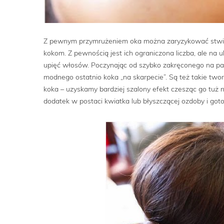
Z pewnym przymrużeniem oka można zaryzykować stwierdz
kokom. Z pewnością jest ich ograniczona liczba, ale na
upięć włosów. Poczynając od szybko zakręconego na pal
modnego ostatnio koka „na skarpecie”. Są też takie tw
koka – uzyskamy bardziej szalony efekt czesząc go tuż
dodatek w postaci kwiatka lub błyszczącej ozdoby i got