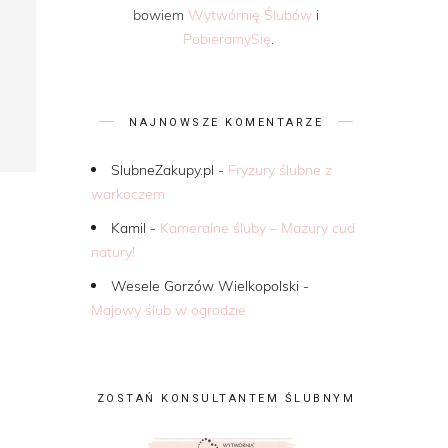
bowiem
Wytwórnię Ślubów
i
PobieramySię
.
NAJNOWSZE KOMENTARZE
SlubneZakupy.pl
-
Fryzury ślubne z
warkoczem
Kamil
-
Kameralne śluby – Mazury cud
natury!
Wesele Gorzów Wielkopolski
-
Majowy ślub w ogrodzie
ZOSTAŃ KONSULTANTEM ŚLUBNYM