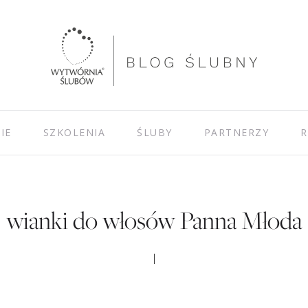
IE
SZKOLENIA
ŚLUBY
PARTNERZY
R
wianki do włosów Panna Młoda