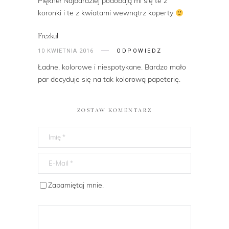
Piękne! Najbardziej podobają mi się te z
koronki i te z kwiatami wewnątrz koperty
Frezkul
10 KWIETNIA 2016
ODPOWIEDZ
Ładne, kolorowe i niespotykane. Bardzo mało
par decyduje się na tak kolorową papeterię.
ZOSTAW KOMENTARZ
Zapamiętaj mnie.