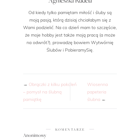
Agnieszka Kudela
Od kiedy tylko pamiętam miłość i śluby są
moją pasją, którą dzisiaj chciałabym się z
Wami podzielić. Na co dzień mam to szczęście,
że moje hobby jest także moją pracą (a może
na odwrót?), prowadzę bowiem Wytwórnię
Ślubów i PobieramySię.
→
Obrączki z kilku pokoleń
Wiosenna
– pomysł na ślubną
papeteria
pamiątkę
ślubna
←
KOMENTARZE
Anonimowy