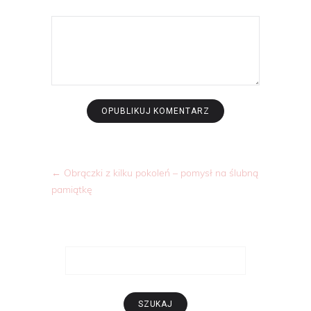
←
Obrączki z kilku pokoleń – pomysł na ślubną
pamiątkę