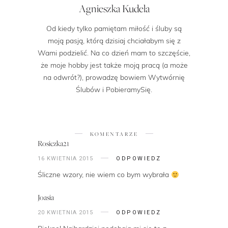
Agnieszka Kudela
Od kiedy tylko pamiętam miłość i śluby są
moją pasją, którą dzisiaj chciałabym się z
Wami podzielić. Na co dzień mam to szczęście,
że moje hobby jest także moją pracą (a może
na odwrót?), prowadzę bowiem Wytwórnię
Ślubów i PobieramySię.
KOMENTARZE
Rosiczka21
16 KWIETNIA 2015
ODPOWIEDZ
Śliczne wzory, nie wiem co bym wybrała
Joasia
20 KWIETNIA 2015
ODPOWIEDZ