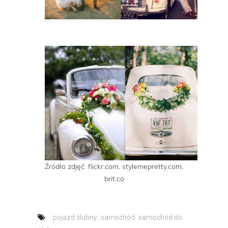
Źródło zdjęć: flickr.com, stylemepretty.com,
brit.co
,
,
pojazd ślubny
samochód
samochód do