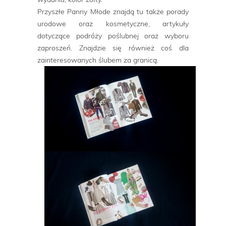
Przyszłe Panny Młode znajdą tu także porady
urodowe oraz kosmetyczne, artykuły
dotyczące podróży poślubnej oraz wyboru
zaproszeń. Znajdzie się również coś dla
zainteresowanych ślubem za granicą.