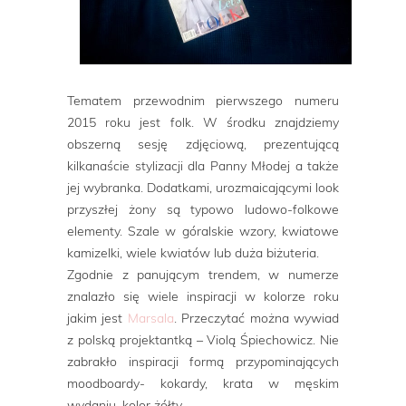
Tematem przewodnim pierwszego numeru
2015 roku jest folk. W środku znajdziemy
obszerną sesję zdjęciową, prezentującą
kilkanaście stylizacji dla Panny Młodej a także
jej wybranka. Dodatkami, urozmaicającymi look
przyszłej żony są typowo ludowo-folkowe
elementy. Szale w góralskie wzory, kwiatowe
kamizelki, wiele kwiatów lub duża biżuteria.
Zgodnie z panującym trendem, w numerze
znalazło się wiele inspiracji w kolorze roku
jakim jest
Marsala
. Przeczytać można wywiad
z polską projektantką – Violą Śpiechowicz. Nie
zabrakło inspiracji formą przypominających
moodboardy- kokardy, krata w męskim
wydaniu, kolor żółty.