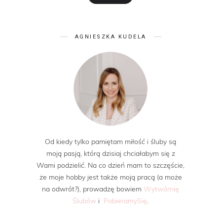
AGNIESZKA KUDELA
Od kiedy tylko pamiętam miłość i śluby są
moją pasją, którą dzisiaj chciałabym się z
Wami podzielić. Na co dzień mam to szczęście,
że moje hobby jest także moją pracą (a może
na odwrót?), prowadzę bowiem
Wytwórnię
Ślubów
i
PobieramySię
.