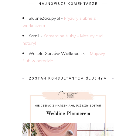
NAJNOWSZE KOMENTARZE
SlubneZakupy.pl
-
Fryzury ślubne z
warkoczem
Kamil
-
Kameralne śluby – Mazury cud
natury!
Wesele Gorzów Wielkopolski
-
Majowy
ślub w ogrodzie
ZOSTAŃ KONSULTANTEM ŚLUBNYM