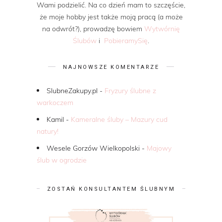
Wami podzielić. Na co dzień mam to szczęście,
że moje hobby jest także moją pracą (a może
na odwrót?), prowadzę bowiem
Wytwórnię
Ślubów
i
PobieramySię
.
NAJNOWSZE KOMENTARZE
SlubneZakupy.pl
-
Fryzury ślubne z
warkoczem
Kamil
-
Kameralne śluby – Mazury cud
natury!
Wesele Gorzów Wielkopolski
-
Majowy
ślub w ogrodzie
ZOSTAŃ KONSULTANTEM ŚLUBNYM