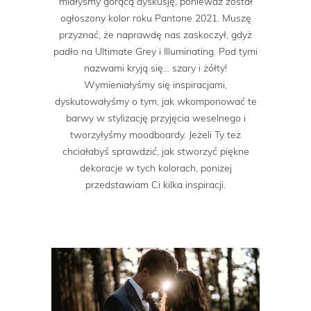
miałyśmy gorącą dyskusję, ponieważ został
ogłoszony kolor roku Pantone 2021. Muszę
przyznać, że naprawdę nas zaskoczył, gdyż
padło na Ultimate Grey i Illuminating. Pod tymi
nazwami kryją się… szary i żółty!
Wymieniałyśmy się inspiracjami,
dyskutowałyśmy o tym, jak wkomponować te
barwy w stylizację przyjęcia weselnego i
tworzyłyśmy moodboardy. Jeżeli Ty też
chciałabyś sprawdzić, jak stworzyć piękne
dekoracje w tych kolorach, poniżej
przedstawiam Ci kilka inspiracji.