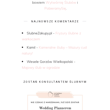
bowiem
Wytwórnię Ślubów
i
PobieramySię
.
NAJNOWSZE KOMENTARZE
SlubneZakupy.pl
-
Fryzury ślubne z
warkoczem
Kamil
-
Kameralne śluby – Mazury cud
natury!
Wesele Gorzów Wielkopolski
-
Majowy ślub w ogrodzie
ZOSTAŃ KONSULTANTEM ŚLUBNYM