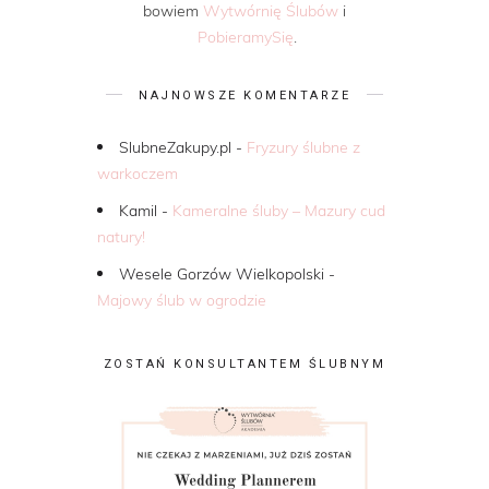
bowiem
Wytwórnię Ślubów
i
PobieramySię
.
NAJNOWSZE KOMENTARZE
SlubneZakupy.pl
-
Fryzury ślubne z
warkoczem
Kamil
-
Kameralne śluby – Mazury cud
natury!
Wesele Gorzów Wielkopolski
-
Majowy ślub w ogrodzie
ZOSTAŃ KONSULTANTEM ŚLUBNYM