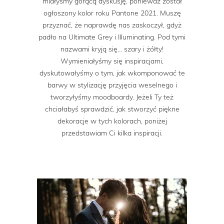
miałyśmy gorącą dyskusję, ponieważ został
ogłoszony kolor roku Pantone 2021. Muszę
przyznać, że naprawdę nas zaskoczył, gdyż
padło na Ultimate Grey i Illuminating. Pod tymi
nazwami kryją się… szary i żółty!
Wymieniałyśmy się inspiracjami,
dyskutowałyśmy o tym, jak wkomponować te
barwy w stylizację przyjęcia weselnego i
tworzyłyśmy moodboardy. Jeżeli Ty też
chciałabyś sprawdzić, jak stworzyć piękne
dekoracje w tych kolorach, poniżej
przedstawiam Ci kilka inspiracji.