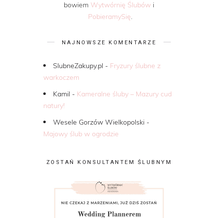
bowiem
Wytwórnię Ślubów
i
PobieramySię
.
NAJNOWSZE KOMENTARZE
SlubneZakupy.pl
-
Fryzury ślubne z
warkoczem
Kamil
-
Kameralne śluby – Mazury cud
natury!
Wesele Gorzów Wielkopolski
-
Majowy ślub w ogrodzie
ZOSTAŃ KONSULTANTEM ŚLUBNYM