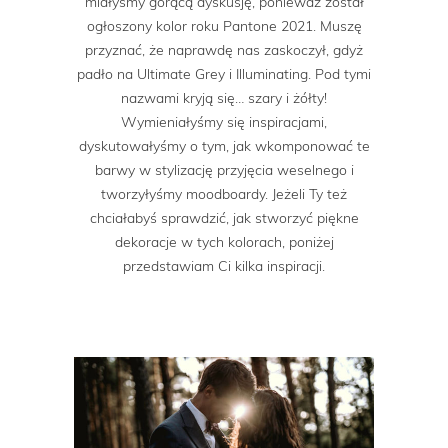
miałyśmy gorącą dyskusję, ponieważ został
ogłoszony kolor roku Pantone 2021. Muszę
przyznać, że naprawdę nas zaskoczył, gdyż
padło na Ultimate Grey i Illuminating. Pod tymi
nazwami kryją się… szary i żółty!
Wymieniałyśmy się inspiracjami,
dyskutowałyśmy o tym, jak wkomponować te
barwy w stylizację przyjęcia weselnego i
tworzyłyśmy moodboardy. Jeżeli Ty też
chciałabyś sprawdzić, jak stworzyć piękne
dekoracje w tych kolorach, poniżej
przedstawiam Ci kilka inspiracji.