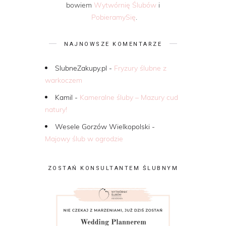
bowiem
Wytwórnię Ślubów
i
PobieramySię
.
NAJNOWSZE KOMENTARZE
SlubneZakupy.pl
-
Fryzury ślubne z
warkoczem
Kamil
-
Kameralne śluby – Mazury cud
natury!
Wesele Gorzów Wielkopolski
-
Majowy ślub w ogrodzie
ZOSTAŃ KONSULTANTEM ŚLUBNYM