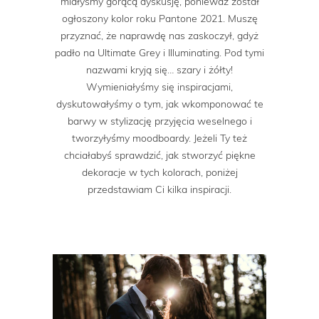
miałyśmy gorącą dyskusję, ponieważ został
ogłoszony kolor roku Pantone 2021. Muszę
przyznać, że naprawdę nas zaskoczył, gdyż
padło na Ultimate Grey i Illuminating. Pod tymi
nazwami kryją się… szary i żółty!
Wymieniałyśmy się inspiracjami,
dyskutowałyśmy o tym, jak wkomponować te
barwy w stylizację przyjęcia weselnego i
tworzyłyśmy moodboardy. Jeżeli Ty też
chciałabyś sprawdzić, jak stworzyć piękne
dekoracje w tych kolorach, poniżej
przedstawiam Ci kilka inspiracji.