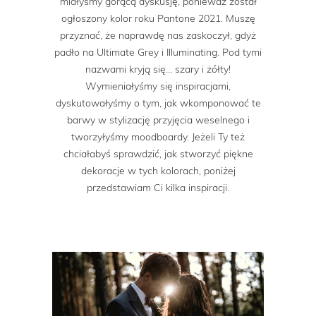
miałyśmy gorącą dyskusję, ponieważ został
ogłoszony kolor roku Pantone 2021. Muszę
przyznać, że naprawdę nas zaskoczył, gdyż
padło na Ultimate Grey i Illuminating. Pod tymi
nazwami kryją się… szary i żółty!
Wymieniałyśmy się inspiracjami,
dyskutowałyśmy o tym, jak wkomponować te
barwy w stylizację przyjęcia weselnego i
tworzyłyśmy moodboardy. Jeżeli Ty też
chciałabyś sprawdzić, jak stworzyć piękne
dekoracje w tych kolorach, poniżej
przedstawiam Ci kilka inspiracji.