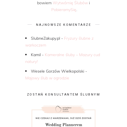
bowiem
Wytwórnię Ślubów
i
PobieramySię
.
NAJNOWSZE KOMENTARZE
SlubneZakupy.pl
-
Fryzury ślubne z
warkoczem
Kamil
-
Kameralne śluby – Mazury cud
natury!
Wesele Gorzów Wielkopolski
-
Majowy ślub w ogrodzie
ZOSTAŃ KONSULTANTEM ŚLUBNYM