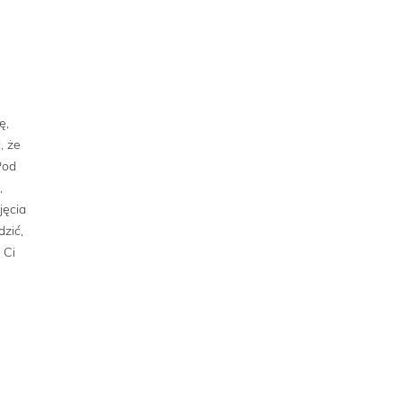
ę,
, że
Pod
,
jęcia
zić,
 Ci