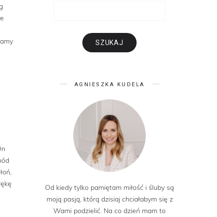
g
re
 mamy
AGNIESZKA KUDELA
On
hód
łoń,
rękę
Od kiedy tylko pamiętam miłość i śluby są
moją pasją, którą dzisiaj chciałabym się z
Wami podzielić. Na co dzień mam to