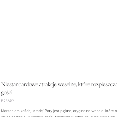
Niestandardowe atrakcje weselne, które rozpieszcz
gości
PORADY
Marzeniem każdej Młodej Pary jest piękne, oryginalne wesele, które 
długo zostanie w pamięci gości. Narzeczeni robią, co w ich mocy, aby