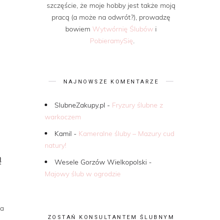
szczęście, że moje hobby jest także moją
pracą (a może na odwrót?), prowadzę
bowiem
Wytwórnię Ślubów
i
PobieramySię
.
NAJNOWSZE KOMENTARZE
SlubneZakupy.pl
-
Fryzury ślubne z
warkoczem
Kamil
-
Kameralne śluby – Mazury cud
natury!
ą
Wesele Gorzów Wielkopolski
-
Majowy ślub w ogrodzie
na
ZOSTAŃ KONSULTANTEM ŚLUBNYM