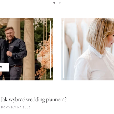
W
Jak wybrać wedding plannera?
POMYSŁY NA ŚLUB