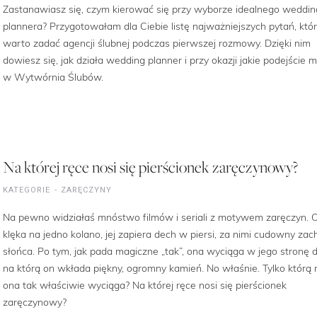
Zastanawiasz się, czym kierować się przy wyborze idealnego weddin
plannera? Przygotowałam dla Ciebie listę najważniejszych pytań, któ
warto zadać agencji ślubnej podczas pierwszej rozmowy. Dzięki nim
dowiesz się, jak działa wedding planner i przy okazji jakie podejście
w Wytwórnia Ślubów.
Na której ręce nosi się pierścionek zaręczynowy?
KATEGORIE
ZARĘCZYNY
Na pewno widziałaś mnóstwo filmów i seriali z motywem zaręczyn. 
klęka na jedno kolano, jej zapiera dech w piersi, za nimi cudowny zac
słońca. Po tym, jak pada magiczne „tak”, ona wyciąga w jego stronę d
na którą on wkłada piękny, ogromny kamień. No właśnie. Tylko którą 
ona tak właściwie wyciąga? Na której ręce nosi się pierścionek
zaręczynowy?