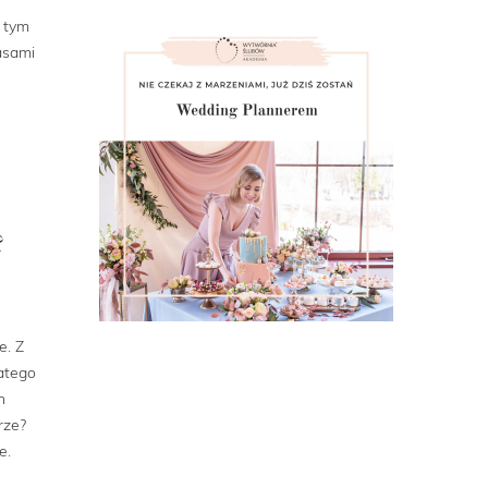
W tym
asami
?
e. Z
atego
h
rze?
e.