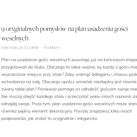
9 oryginalnych pomysłów na plan usadzenia gości
weselnych
DEKORACJE ŚLUBNE
PORADY
Plan na usadzenie gości weselnych powstaje już na końcowym etapi
przygotowań do ślubu. Dlaczego to takie ważne, by każdy z gości mia
wyznaczone miejsce przy stole? Żeby uniknąć bałaganu i chaosu pod
wchodzenia na salę. Dlaczego oprócz winietek niezbędny jest równie
zwany table plan? Ponieważ pomaga on odnaleźć gościom swoje mie
Nie muszą obejść każdego stołu i przeczytać wielu innych nazwisk z
odnajdą swoje. Poza tym, plan usadzenia gości weselnych może sta
również piękny element dekoracyjny. Poniżej znajdziesz kilka moich
podpowiedzi, jak zrobić to oryginalnie i elegancko.