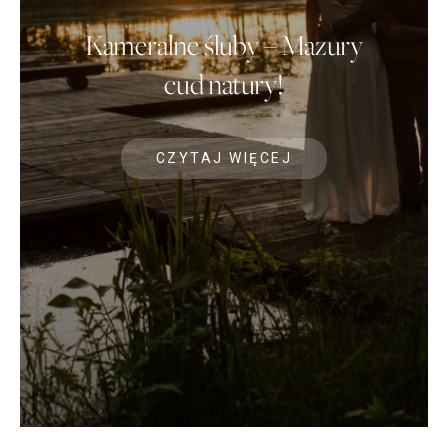
Kameralne śluby – Mazury
cud natury!
CZYTAJ WIĘCEJ