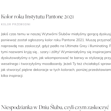
Kolor roku Instytutu Pantone 2021
KOLOR PRZEWODNI
Jakiś czas temu w naszej Wytwórni Ślubów miałyśmy gorącą dyskusj
ponieważ został ogłoszony kolor roku Pantone 2021. Muszę przyznać
naprawdę nas zaskoczył, gdyż padło na Ultimate Grey i Illuminating. 
tymi nazwami kryją się… szary i żółty! Wymieniałyśmy się inspiracjami
dyskutowałyśmy o tym, jak wkomponować te barwy w stylizację przy
weselnego i tworzyłyśmy moodboardy. Jeżeli Ty też chciałabyś sprawd
jak stworzyć piękne dekoracje w tych kolorach, poniżej przedstawiam
kilka inspiracji.
Niespodzianka w Dniu Ślubu, czyli czym zaskoczyć