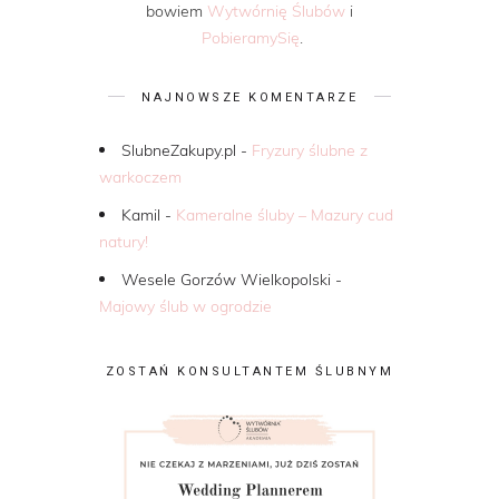
bowiem
Wytwórnię Ślubów
i
PobieramySię
.
NAJNOWSZE KOMENTARZE
SlubneZakupy.pl
-
Fryzury ślubne z
warkoczem
Kamil
-
Kameralne śluby – Mazury cud
natury!
Wesele Gorzów Wielkopolski
-
Majowy ślub w ogrodzie
ZOSTAŃ KONSULTANTEM ŚLUBNYM