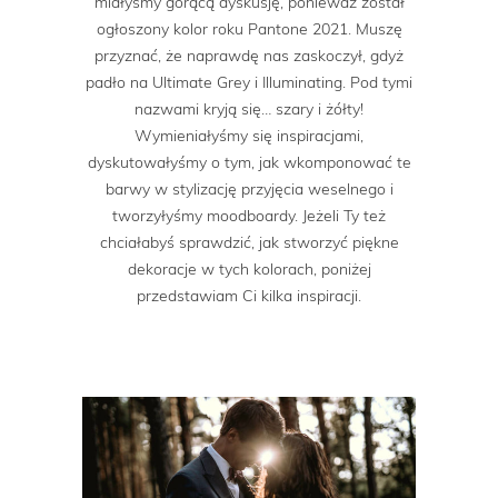
miałyśmy gorącą dyskusję, ponieważ został
ogłoszony kolor roku Pantone 2021. Muszę
przyznać, że naprawdę nas zaskoczył, gdyż
padło na Ultimate Grey i Illuminating. Pod tymi
nazwami kryją się… szary i żółty!
Wymieniałyśmy się inspiracjami,
dyskutowałyśmy o tym, jak wkomponować te
barwy w stylizację przyjęcia weselnego i
tworzyłyśmy moodboardy. Jeżeli Ty też
chciałabyś sprawdzić, jak stworzyć piękne
dekoracje w tych kolorach, poniżej
przedstawiam Ci kilka inspiracji.