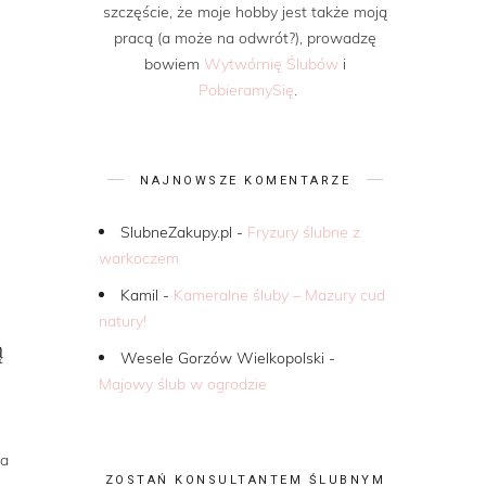
szczęście, że moje hobby jest także moją
pracą (a może na odwrót?), prowadzę
bowiem
Wytwórnię Ślubów
i
PobieramySię
.
NAJNOWSZE KOMENTARZE
SlubneZakupy.pl
-
Fryzury ślubne z
warkoczem
Kamil
-
Kameralne śluby – Mazury cud
natury!
ą
Wesele Gorzów Wielkopolski
-
Majowy ślub w ogrodzie
na
ZOSTAŃ KONSULTANTEM ŚLUBNYM