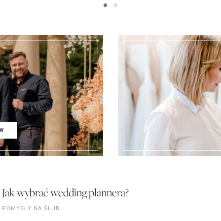
W
Jak wybrać wedding plannera?
POMYSŁY NA ŚLUB