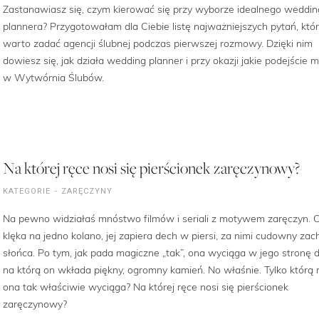
Zastanawiasz się, czym kierować się przy wyborze idealnego weddin
plannera? Przygotowałam dla Ciebie listę najważniejszych pytań, któ
warto zadać agencji ślubnej podczas pierwszej rozmowy. Dzięki nim
dowiesz się, jak działa wedding planner i przy okazji jakie podejście
w Wytwórnia Ślubów.
Na której ręce nosi się pierścionek zaręczynowy?
KATEGORIE
ZARĘCZYNY
Na pewno widziałaś mnóstwo filmów i seriali z motywem zaręczyn. 
klęka na jedno kolano, jej zapiera dech w piersi, za nimi cudowny zac
słońca. Po tym, jak pada magiczne „tak”, ona wyciąga w jego stronę d
na którą on wkłada piękny, ogromny kamień. No właśnie. Tylko którą 
ona tak właściwie wyciąga? Na której ręce nosi się pierścionek
zaręczynowy?