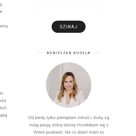
g
re
 mamy
AGNIESZKA KUDELA
On
hód
łoń,
rękę
Od kiedy tylko pamiętam miłość i śluby są
moją pasją, którą dzisiaj chciałabym się z
Wami podzielić. Na co dzień mam to