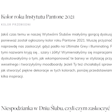
Kolor roku Instytutu Pantone 2021
KOLOR PRZEWODNI
Jakiś czas temu w naszej Wytwórni Ślubów miałyśmy gorącą dyskusj
ponieważ został ogłoszony kolor roku Pantone 2021. Muszę przyznać
naprawdę nas zaskoczył, gdyż padło na Ultimate Grey i Illuminating. 
tymi nazwami kryją się… szary i żółty! Wymieniałyśmy się inspiracjami
dyskutowałyśmy o tym, jak wkomponować te barwy w stylizację przy
weselnego i tworzyłyśmy moodboardy. Jeżeli Ty też chciałabyś sprawd
jak stworzyć piękne dekoracje w tych kolorach, poniżej przedstawiam
kilka inspiracji.
Niespodzianka w Dniu Ślubu, czyli czym zaskoczyć