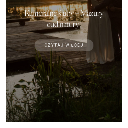
Kameralne śluby – Mazury
cud natury!
CZYTAJ WIĘCEJ