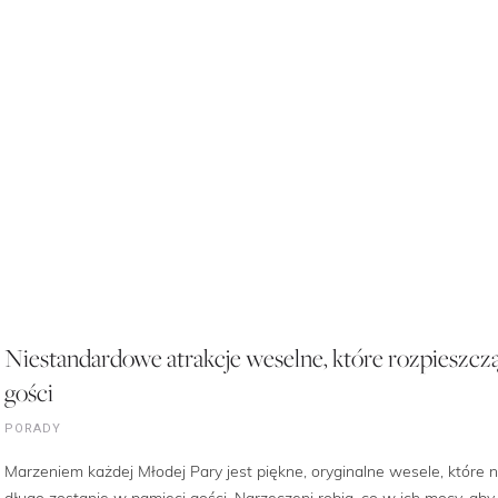
Niestandardowe atrakcje weselne, które rozpieszcz
gości
PORADY
Marzeniem każdej Młodej Pary jest piękne, oryginalne wesele, które 
długo zostanie w pamięci gości. Narzeczeni robią, co w ich mocy, aby