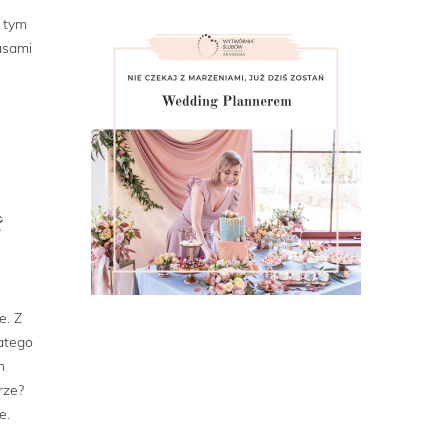
W tym
asami
?
e. Z
atego
h
rze?
e.