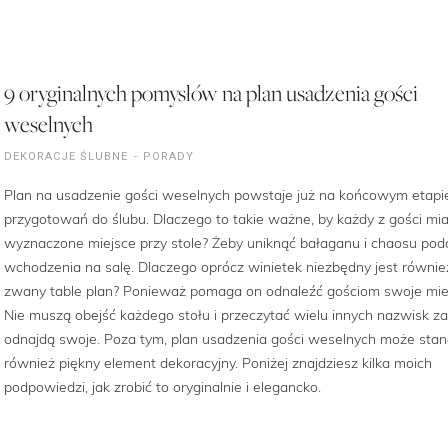
9 oryginalnych pomysłów na plan usadzenia gości
weselnych
DEKORACJE ŚLUBNE
PORADY
Plan na usadzenie gości weselnych powstaje już na końcowym etapi
przygotowań do ślubu. Dlaczego to takie ważne, by każdy z gości mia
wyznaczone miejsce przy stole? Żeby uniknąć bałaganu i chaosu pod
wchodzenia na salę. Dlaczego oprócz winietek niezbędny jest równie
zwany table plan? Ponieważ pomaga on odnaleźć gościom swoje mie
Nie muszą obejść każdego stołu i przeczytać wielu innych nazwisk z
odnajdą swoje. Poza tym, plan usadzenia gości weselnych może sta
również piękny element dekoracyjny. Poniżej znajdziesz kilka moich
podpowiedzi, jak zrobić to oryginalnie i elegancko.