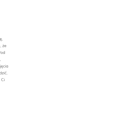
ę,
, że
Pod
,
jęcia
zić,
 Ci