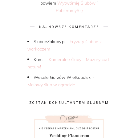
bowiem
Wytwórnię Ślubów
i
PobieramySię
.
NAJNOWSZE KOMENTARZE
SlubneZakupy.pl
-
Fryzury ślubne z
warkoczem
Kamil
-
Kameralne śluby – Mazury cud
natury!
Wesele Gorzów Wielkopolski
-
Majowy ślub w ogrodzie
ZOSTAŃ KONSULTANTEM ŚLUBNYM