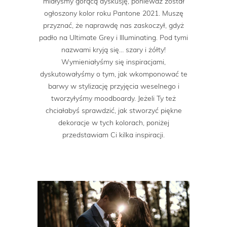
miałyśmy gorącą dyskusję, ponieważ został
ogłoszony kolor roku Pantone 2021. Muszę
przyznać, że naprawdę nas zaskoczył, gdyż
padło na Ultimate Grey i Illuminating. Pod tymi
nazwami kryją się… szary i żółty!
Wymieniałyśmy się inspiracjami,
dyskutowałyśmy o tym, jak wkomponować te
barwy w stylizację przyjęcia weselnego i
tworzyłyśmy moodboardy. Jeżeli Ty też
chciałabyś sprawdzić, jak stworzyć piękne
dekoracje w tych kolorach, poniżej
przedstawiam Ci kilka inspiracji.