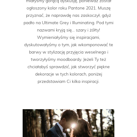
miałyśmy gorącą dyskusję, ponieważ został
ogłoszony kolor roku Pantone 2021. Muszę
przyznać, że naprawdę nas zaskoczył, gdyż
padło na Ultimate Grey i Illuminating. Pod tymi
nazwami kryją się… szary i żółty!
Wymieniałyśmy się inspiracjami,
dyskutowałyśmy o tym, jak wkomponować te
barwy w stylizację przyjęcia weselnego i
tworzyłyśmy moodboardy. Jeżeli Ty też
chciałabyś sprawdzić, jak stworzyć piękne
dekoracje w tych kolorach, poniżej
przedstawiam Ci kilka inspiracji.