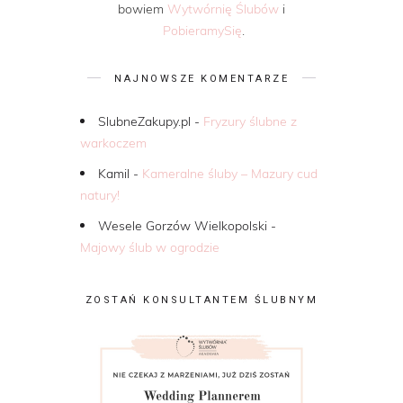
bowiem
Wytwórnię Ślubów
i
PobieramySię
.
NAJNOWSZE KOMENTARZE
SlubneZakupy.pl
-
Fryzury ślubne z
warkoczem
Kamil
-
Kameralne śluby – Mazury cud
natury!
Wesele Gorzów Wielkopolski
-
Majowy ślub w ogrodzie
ZOSTAŃ KONSULTANTEM ŚLUBNYM