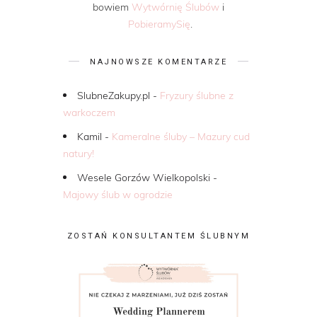
bowiem
Wytwórnię Ślubów
i
PobieramySię
.
NAJNOWSZE KOMENTARZE
SlubneZakupy.pl
-
Fryzury ślubne z
warkoczem
Kamil
-
Kameralne śluby – Mazury cud
natury!
Wesele Gorzów Wielkopolski
-
Majowy ślub w ogrodzie
ZOSTAŃ KONSULTANTEM ŚLUBNYM