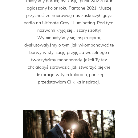
miałyśmy gorącą dyskusję, ponieważ został
ogłoszony kolor roku Pantone 2021. Muszę
przyznać, że naprawdę nas zaskoczył, gdyż
padło na Ultimate Grey i Illuminating. Pod tymi
nazwami kryją się… szary i żółty!
Wymieniałyśmy się inspiracjami,
dyskutowałyśmy o tym, jak wkomponować te
barwy w stylizację przyjęcia weselnego i
tworzyłyśmy moodboardy. Jeżeli Ty też
chciałabyś sprawdzić, jak stworzyć piękne
dekoracje w tych kolorach, poniżej
przedstawiam Ci kilka inspiracji.