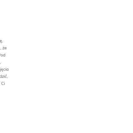
ę,
, że
Pod
,
jęcia
zić,
 Ci