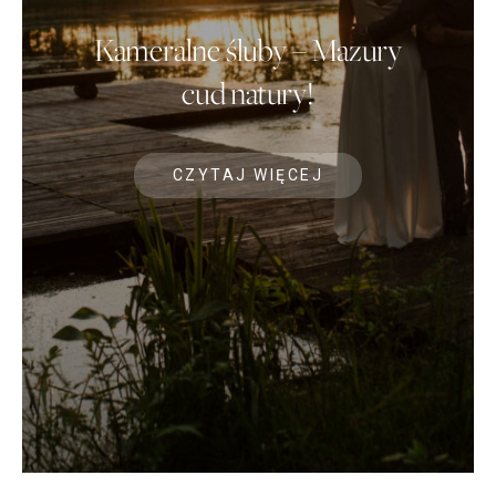
Kameralne śluby – Mazury
cud natury!
CZYTAJ WIĘCEJ