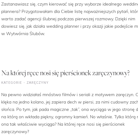
Zastanawiasz się, czym kierować się przy wyborze idealnego weddin
plannera? Przygotowałam dla Ciebie listę najważniejszych pytań, któ
warto zadać agencji ślubnej podczas pierwszej rozmowy. Dzięki nim
dowiesz się, jak działa wedding planner i przy okazji jakie podejście
w Wytwórnia Ślubów.
Na której ręce nosi się pierścionek zaręczynowy?
KATEGORIE
ZARĘCZYNY
Na pewno widziałaś mnóstwo filmów i seriali z motywem zaręczyn. 
klęka na jedno kolano, jej zapiera dech w piersi, za nimi cudowny zac
słońca. Po tym, jak pada magiczne „tak”, ona wyciąga w jego stronę d
na którą on wkłada piękny, ogromny kamień. No właśnie. Tylko którą 
ona tak właściwie wyciąga? Na której ręce nosi się pierścionek
zaręczynowy?