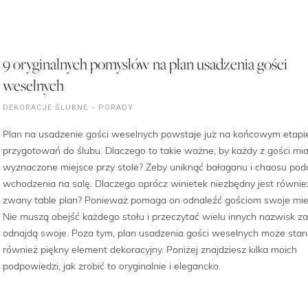
9 oryginalnych pomysłów na plan usadzenia gości
weselnych
DEKORACJE ŚLUBNE
PORADY
Plan na usadzenie gości weselnych powstaje już na końcowym etapi
przygotowań do ślubu. Dlaczego to takie ważne, by każdy z gości mia
wyznaczone miejsce przy stole? Żeby uniknąć bałaganu i chaosu pod
wchodzenia na salę. Dlaczego oprócz winietek niezbędny jest równie
zwany table plan? Ponieważ pomaga on odnaleźć gościom swoje mie
Nie muszą obejść każdego stołu i przeczytać wielu innych nazwisk z
odnajdą swoje. Poza tym, plan usadzenia gości weselnych może sta
również piękny element dekoracyjny. Poniżej znajdziesz kilka moich
podpowiedzi, jak zrobić to oryginalnie i elegancko.