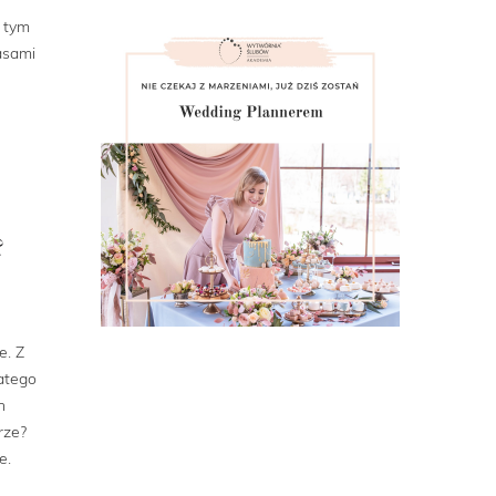
W tym
asami
?
e. Z
atego
h
rze?
e.