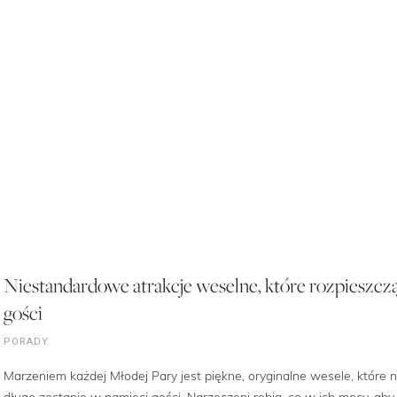
Niestandardowe atrakcje weselne, które rozpieszcz
gości
PORADY
Marzeniem każdej Młodej Pary jest piękne, oryginalne wesele, które 
długo zostanie w pamięci gości. Narzeczeni robią, co w ich mocy, aby