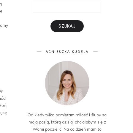
g
re
 mamy
AGNIESZKA KUDELA
On
hód
łoń,
rękę
Od kiedy tylko pamiętam miłość i śluby są
moją pasją, którą dzisiaj chciałabym się z
Wami podzielić. Na co dzień mam to