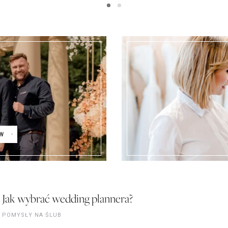
W
Jak wybrać wedding plannera?
POMYSŁY NA ŚLUB