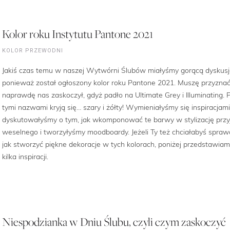
Kolor roku Instytutu Pantone 2021
KOLOR PRZEWODNI
Jakiś czas temu w naszej Wytwórni Ślubów miałyśmy gorącą dyskusj
ponieważ został ogłoszony kolor roku Pantone 2021. Muszę przyznać
naprawdę nas zaskoczył, gdyż padło na Ultimate Grey i Illuminating. 
tymi nazwami kryją się… szary i żółty! Wymieniałyśmy się inspiracjami
dyskutowałyśmy o tym, jak wkomponować te barwy w stylizację przy
weselnego i tworzyłyśmy moodboardy. Jeżeli Ty też chciałabyś sprawd
jak stworzyć piękne dekoracje w tych kolorach, poniżej przedstawiam
kilka inspiracji.
Niespodzianka w Dniu Ślubu, czyli czym zaskoczyć