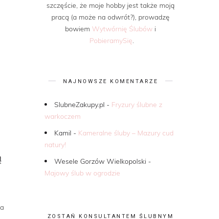
szczęście, że moje hobby jest także moją
pracą (a może na odwrót?), prowadzę
bowiem
Wytwórnię Ślubów
i
PobieramySię
.
NAJNOWSZE KOMENTARZE
SlubneZakupy.pl
-
Fryzury ślubne z
warkoczem
Kamil
-
Kameralne śluby – Mazury cud
natury!
ą
Wesele Gorzów Wielkopolski
-
Majowy ślub w ogrodzie
na
ZOSTAŃ KONSULTANTEM ŚLUBNYM