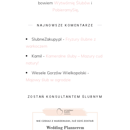
bowiem
Wytwórnię Ślubów
i
PobieramySię
.
NAJNOWSZE KOMENTARZE
SlubneZakupy.pl
-
Fryzury ślubne z
warkoczem
Kamil
-
Kameralne śluby – Mazury cud
natury!
Wesele Gorzów Wielkopolski
-
Majowy ślub w ogrodzie
ZOSTAŃ KONSULTANTEM ŚLUBNYM