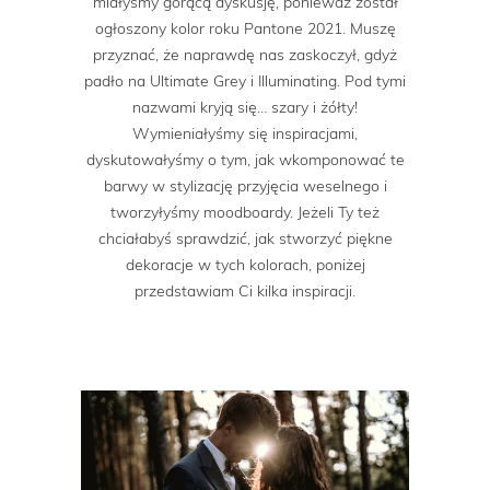
miałyśmy gorącą dyskusję, ponieważ został
ogłoszony kolor roku Pantone 2021. Muszę
przyznać, że naprawdę nas zaskoczył, gdyż
padło na Ultimate Grey i Illuminating. Pod tymi
nazwami kryją się… szary i żółty!
Wymieniałyśmy się inspiracjami,
dyskutowałyśmy o tym, jak wkomponować te
barwy w stylizację przyjęcia weselnego i
tworzyłyśmy moodboardy. Jeżeli Ty też
chciałabyś sprawdzić, jak stworzyć piękne
dekoracje w tych kolorach, poniżej
przedstawiam Ci kilka inspiracji.