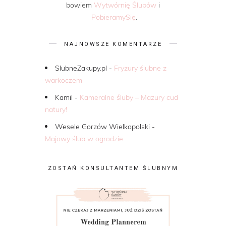
bowiem
Wytwórnię Ślubów
i
PobieramySię
.
NAJNOWSZE KOMENTARZE
SlubneZakupy.pl
-
Fryzury ślubne z
warkoczem
Kamil
-
Kameralne śluby – Mazury cud
natury!
Wesele Gorzów Wielkopolski
-
Majowy ślub w ogrodzie
ZOSTAŃ KONSULTANTEM ŚLUBNYM