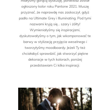
miałyśmy gorącą dyskusję, ponieważ został
ogłoszony kolor roku Pantone 2021. Muszę
przyznać, że naprawdę nas zaskoczył, gdyż
padło na Ultimate Grey i Illuminating. Pod tymi
nazwami kryją się… szary i żółty!
Wymieniałyśmy się inspiracjami,
dyskutowałyśmy o tym, jak wkomponować te
barwy w stylizację przyjęcia weselnego i
tworzyłyśmy moodboardy. Jeżeli Ty też
chciałabyś sprawdzić, jak stworzyć piękne
dekoracje w tych kolorach, poniżej
przedstawiam Ci kilka inspiracji.