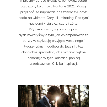
miałyśmy gorącą dyskusję, ponieważ został
ogłoszony kolor roku Pantone 2021. Muszę
przyznać, że naprawdę nas zaskoczył, gdyż
padło na Ultimate Grey i Illuminating. Pod tymi
nazwami kryją się… szary i żółty!
Wymieniałyśmy się inspiracjami,
dyskutowałyśmy o tym, jak wkomponować te
barwy w stylizację przyjęcia weselnego i
tworzyłyśmy moodboardy. Jeżeli Ty też
chciałabyś sprawdzić, jak stworzyć piękne
dekoracje w tych kolorach, poniżej
przedstawiam Ci kilka inspiracji.