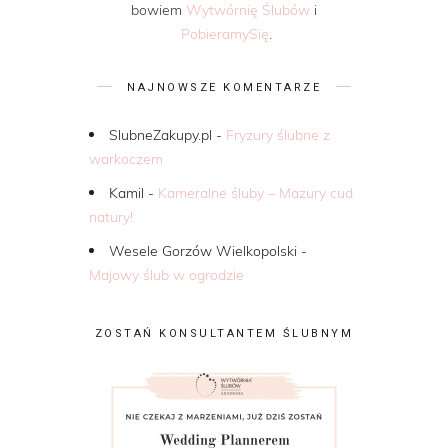
bowiem
Wytwórnię Ślubów
i
PobieramySię
.
NAJNOWSZE KOMENTARZE
SlubneZakupy.pl
-
Fryzury ślubne z
warkoczem
Kamil
-
Kameralne śluby – Mazury cud
natury!
Wesele Gorzów Wielkopolski
-
Majowy ślub w ogrodzie
ZOSTAŃ KONSULTANTEM ŚLUBNYM