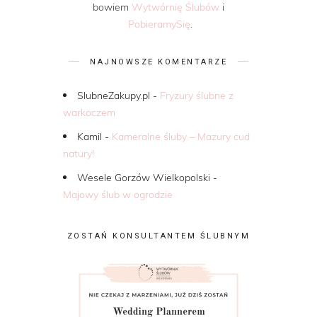
bowiem
Wytwórnię Ślubów
i
PobieramySię
.
NAJNOWSZE KOMENTARZE
SlubneZakupy.pl
-
Fryzury ślubne z
warkoczem
Kamil
-
Kameralne śluby – Mazury cud
natury!
Wesele Gorzów Wielkopolski
-
Majowy ślub w ogrodzie
ZOSTAŃ KONSULTANTEM ŚLUBNYM