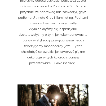
miałyśmy gorącą dyskusję, ponieważ został
ogłoszony kolor roku Pantone 2021. Muszę
przyznać, że naprawdę nas zaskoczył, gdyż
padło na Ultimate Grey i Illuminating. Pod tymi
nazwami kryją się… szary i żółty!
Wymieniałyśmy się inspiracjami,
dyskutowałyśmy o tym, jak wkomponować te
barwy w stylizację przyjęcia weselnego i
tworzyłyśmy moodboardy. Jeżeli Ty też
chciałabyś sprawdzić, jak stworzyć piękne
dekoracje w tych kolorach, poniżej
przedstawiam Ci kilka inspiracji.