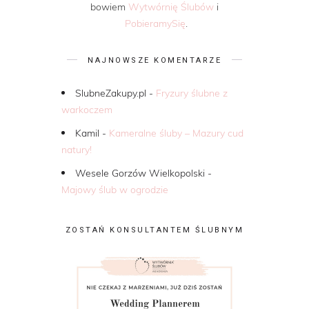
bowiem
Wytwórnię Ślubów
i
PobieramySię
.
NAJNOWSZE KOMENTARZE
SlubneZakupy.pl
-
Fryzury ślubne z
warkoczem
Kamil
-
Kameralne śluby – Mazury cud
natury!
Wesele Gorzów Wielkopolski
-
Majowy ślub w ogrodzie
ZOSTAŃ KONSULTANTEM ŚLUBNYM