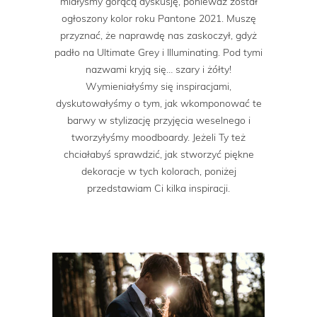
miałyśmy gorącą dyskusję, ponieważ został
ogłoszony kolor roku Pantone 2021. Muszę
przyznać, że naprawdę nas zaskoczył, gdyż
padło na Ultimate Grey i Illuminating. Pod tymi
nazwami kryją się… szary i żółty!
Wymieniałyśmy się inspiracjami,
dyskutowałyśmy o tym, jak wkomponować te
barwy w stylizację przyjęcia weselnego i
tworzyłyśmy moodboardy. Jeżeli Ty też
chciałabyś sprawdzić, jak stworzyć piękne
dekoracje w tych kolorach, poniżej
przedstawiam Ci kilka inspiracji.