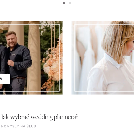
W
Jak wybrać wedding plannera?
POMYSŁY NA ŚLUB