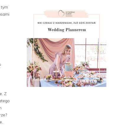
W tym
asami
?
e. Z
atego
h
rze?
e.