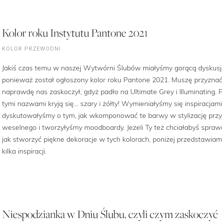
Kolor roku Instytutu Pantone 2021
KOLOR PRZEWODNI
Jakiś czas temu w naszej Wytwórni Ślubów miałyśmy gorącą dyskusj
ponieważ został ogłoszony kolor roku Pantone 2021. Muszę przyznać
naprawdę nas zaskoczył, gdyż padło na Ultimate Grey i Illuminating. 
tymi nazwami kryją się… szary i żółty! Wymieniałyśmy się inspiracjami
dyskutowałyśmy o tym, jak wkomponować te barwy w stylizację przy
weselnego i tworzyłyśmy moodboardy. Jeżeli Ty też chciałabyś sprawd
jak stworzyć piękne dekoracje w tych kolorach, poniżej przedstawiam
kilka inspiracji.
Niespodzianka w Dniu Ślubu, czyli czym zaskoczyć