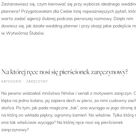
Zastanawiasz się, czym kierować się przy wyborze idealnego weddin
plannera? Przygotowałam dla Ciebie listę najważniejszych pytań, któ
warto zadać agencji ślubnej podczas pierwszej rozmowy. Dzięki nim
dowiesz się, jak działa wedding planner i przy okazji jakie podejście
w Wytwórnia Ślubów.
Na której ręce nosi się pierścionek zaręczynowy?
KATEGORIE
ZARĘCZYNY
Na pewno widziałaś mnóstwo filmów i seriali z motywem zaręczyn. 
klęka na jedno kolano, jej zapiera dech w piersi, za nimi cudowny zac
słońca. Po tym, jak pada magiczne „tak”, ona wyciąga w jego stronę d
na którą on wkłada piękny, ogromny kamień. No właśnie. Tylko którą 
ona tak właściwie wyciąga? Na której ręce nosi się pierścionek
zaręczynowy?