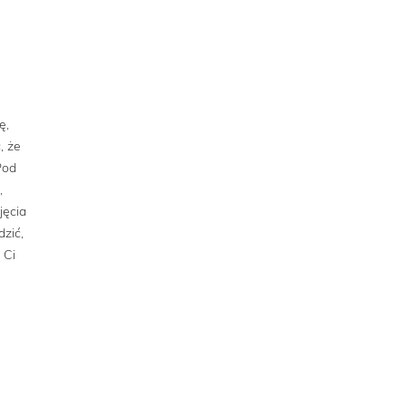
ę,
, że
Pod
,
jęcia
zić,
 Ci