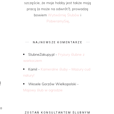
szczęście, że moje hobby jest także moją
pracą (a może na odwrót?), prowadzę
bowiem
Wytwórnię Ślubów
i
PobieramySię
.
NAJNOWSZE KOMENTARZE
SlubneZakupy.pl
-
Fryzury ślubne z
warkoczem
Kamil
-
Kameralne śluby – Mazury cud
natury!
ą
Wesele Gorzów Wielkopolski
-
Majowy ślub w ogrodzie
na
ZOSTAŃ KONSULTANTEM ŚLUBNYM