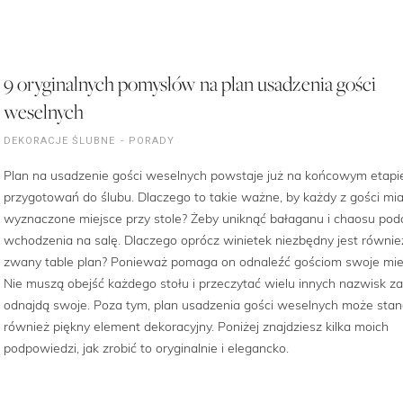
9 oryginalnych pomysłów na plan usadzenia gości
weselnych
DEKORACJE ŚLUBNE
PORADY
Plan na usadzenie gości weselnych powstaje już na końcowym etapi
przygotowań do ślubu. Dlaczego to takie ważne, by każdy z gości mia
wyznaczone miejsce przy stole? Żeby uniknąć bałaganu i chaosu pod
wchodzenia na salę. Dlaczego oprócz winietek niezbędny jest równie
zwany table plan? Ponieważ pomaga on odnaleźć gościom swoje mie
Nie muszą obejść każdego stołu i przeczytać wielu innych nazwisk z
odnajdą swoje. Poza tym, plan usadzenia gości weselnych może sta
również piękny element dekoracyjny. Poniżej znajdziesz kilka moich
podpowiedzi, jak zrobić to oryginalnie i elegancko.