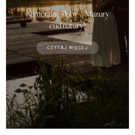
Kameralne śluby – Mazury
cud natury!
CZYTAJ WIĘCEJ