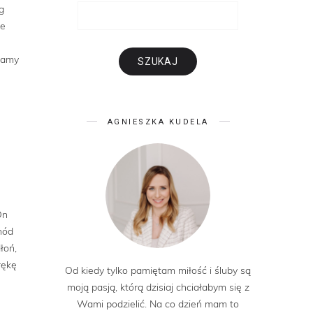
g
re
 mamy
AGNIESZKA KUDELA
On
hód
łoń,
rękę
Od kiedy tylko pamiętam miłość i śluby są
moją pasją, którą dzisiaj chciałabym się z
Wami podzielić. Na co dzień mam to