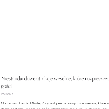
Niestandardowe atrakcje weselne, które rozpieszcz
gości
PORADY
Marzeniem każdej Młodej Pary jest piękne, oryginalne wesele, które 
długo zostanie w pamięci gości. Narzeczeni robią, co w ich mocy, aby