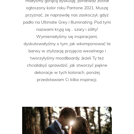
miałyśmy gorącą dyskusję, ponieważ został
ogłoszony kolor roku Pantone 2021. Muszę
przyznać, że naprawdę nas zaskoczył, gdyż
padło na Ultimate Grey i Illuminating. Pod tymi
nazwami kryją się… szary i żółty!
Wymieniałyśmy się inspiracjami,
dyskutowałyśmy o tym, jak wkomponować te
barwy w stylizację przyjęcia weselnego i
tworzyłyśmy moodboardy. Jeżeli Ty też
chciałabyś sprawdzić, jak stworzyć piękne
dekoracje w tych kolorach, poniżej
przedstawiam Ci kilka inspiracji.