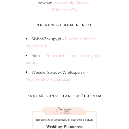
bowiem
Wytwórnię Ślubów
i
PobieramySię
.
NAJNOWSZE KOMENTARZE
SlubneZakupy.pl
-
Fryzury ślubne z
warkoczem
Kamil
-
Kameralne śluby – Mazury cud
natury!
Wesele Gorzów Wielkopolski
-
Majowy ślub w ogrodzie
ZOSTAŃ KONSULTANTEM ŚLUBNYM