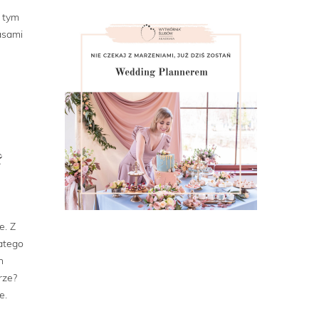
W tym
asami
?
e. Z
atego
h
rze?
e.