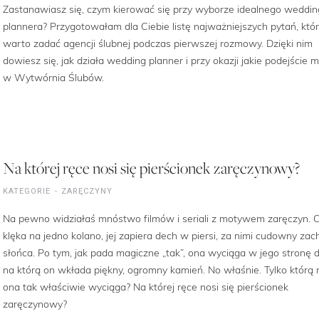
Zastanawiasz się, czym kierować się przy wyborze idealnego weddin
plannera? Przygotowałam dla Ciebie listę najważniejszych pytań, któ
warto zadać agencji ślubnej podczas pierwszej rozmowy. Dzięki nim
dowiesz się, jak działa wedding planner i przy okazji jakie podejście
w Wytwórnia Ślubów.
Na której ręce nosi się pierścionek zaręczynowy?
KATEGORIE
ZARĘCZYNY
Na pewno widziałaś mnóstwo filmów i seriali z motywem zaręczyn. 
klęka na jedno kolano, jej zapiera dech w piersi, za nimi cudowny zac
słońca. Po tym, jak pada magiczne „tak”, ona wyciąga w jego stronę d
na którą on wkłada piękny, ogromny kamień. No właśnie. Tylko którą 
ona tak właściwie wyciąga? Na której ręce nosi się pierścionek
zaręczynowy?