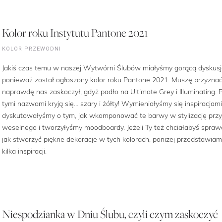
Kolor roku Instytutu Pantone 2021
KOLOR PRZEWODNI
Jakiś czas temu w naszej Wytwórni Ślubów miałyśmy gorącą dyskusj
ponieważ został ogłoszony kolor roku Pantone 2021. Muszę przyznać
naprawdę nas zaskoczył, gdyż padło na Ultimate Grey i Illuminating. 
tymi nazwami kryją się… szary i żółty! Wymieniałyśmy się inspiracjami
dyskutowałyśmy o tym, jak wkomponować te barwy w stylizację przy
weselnego i tworzyłyśmy moodboardy. Jeżeli Ty też chciałabyś sprawd
jak stworzyć piękne dekoracje w tych kolorach, poniżej przedstawiam
kilka inspiracji.
Niespodzianka w Dniu Ślubu, czyli czym zaskoczyć