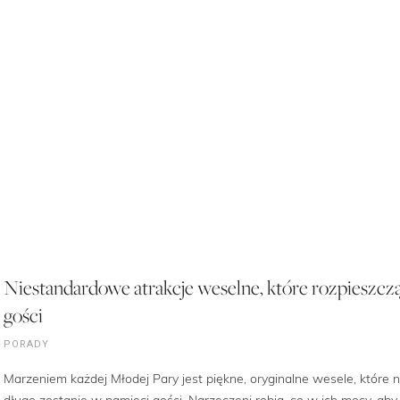
Niestandardowe atrakcje weselne, które rozpieszcz
gości
PORADY
Marzeniem każdej Młodej Pary jest piękne, oryginalne wesele, które 
długo zostanie w pamięci gości. Narzeczeni robią, co w ich mocy, aby