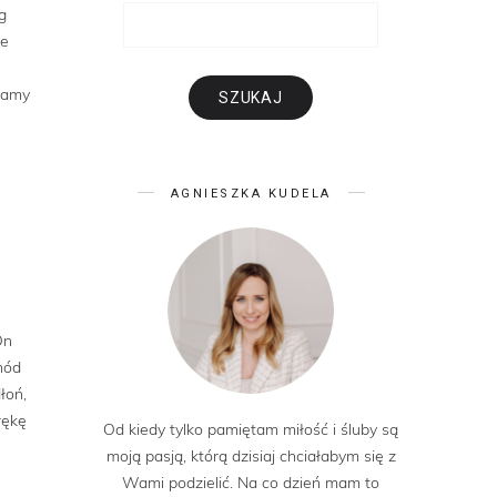
g
re
 mamy
AGNIESZKA KUDELA
On
hód
łoń,
rękę
Od kiedy tylko pamiętam miłość i śluby są
moją pasją, którą dzisiaj chciałabym się z
Wami podzielić. Na co dzień mam to