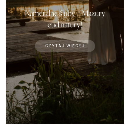
Kameralne śluby – Mazury
cud natury!
CZYTAJ WIĘCEJ