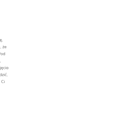
ę,
, że
Pod
,
jęcia
zić,
 Ci