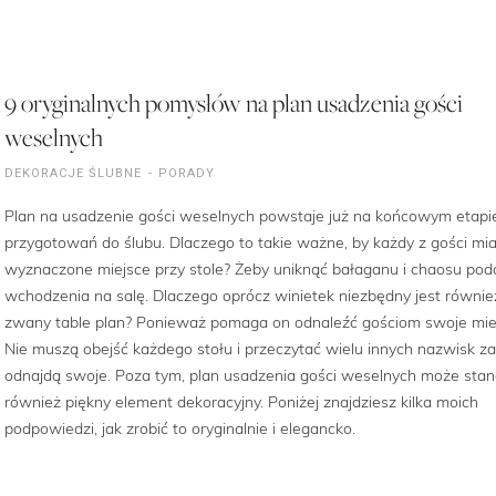
9 oryginalnych pomysłów na plan usadzenia gości
weselnych
DEKORACJE ŚLUBNE
PORADY
Plan na usadzenie gości weselnych powstaje już na końcowym etapi
przygotowań do ślubu. Dlaczego to takie ważne, by każdy z gości mia
wyznaczone miejsce przy stole? Żeby uniknąć bałaganu i chaosu pod
wchodzenia na salę. Dlaczego oprócz winietek niezbędny jest równie
zwany table plan? Ponieważ pomaga on odnaleźć gościom swoje mie
Nie muszą obejść każdego stołu i przeczytać wielu innych nazwisk z
odnajdą swoje. Poza tym, plan usadzenia gości weselnych może sta
również piękny element dekoracyjny. Poniżej znajdziesz kilka moich
podpowiedzi, jak zrobić to oryginalnie i elegancko.