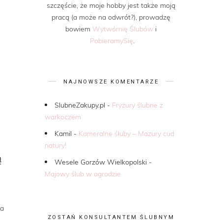
szczęście, że moje hobby jest także moją
pracą (a może na odwrót?), prowadzę
bowiem
Wytwórnię Ślubów
i
PobieramySię
.
NAJNOWSZE KOMENTARZE
SlubneZakupy.pl
-
Fryzury ślubne z
warkoczem
Kamil
-
Kameralne śluby – Mazury cud
natury!
ą
Wesele Gorzów Wielkopolski
-
Majowy ślub w ogrodzie
na
ZOSTAŃ KONSULTANTEM ŚLUBNYM