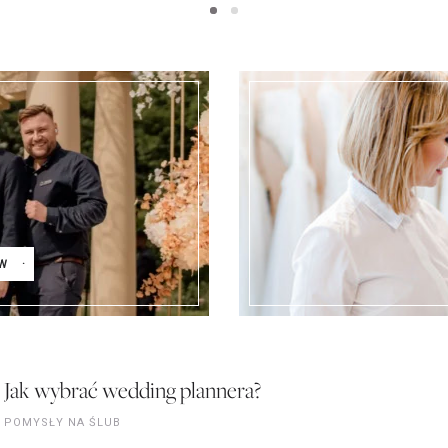
W
Jak wybrać wedding plannera?
POMYSŁY NA ŚLUB